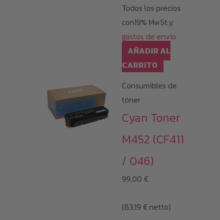
Todos los precios
producto
con19% MwSt.y
gastos de envío
AÑADIR AL
CARRITO
Consumibles de
tóner
Cyan Toner
M452 (CF411
/ 046)
99,00
€
(
83,19
€
netto)