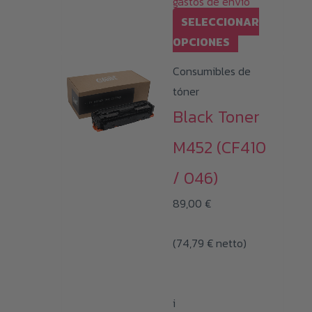
gastos de envío
SELECCIONAR
Este
OPCIONES
producto
Consumibles de
tiene
tóner
múltiples
Black Toner
variantes.
Las
M452 (CF410
opciones
/ 046)
se
pueden
89,00
€
elegir
(
74,79
€
netto)
en
la
página
i
de