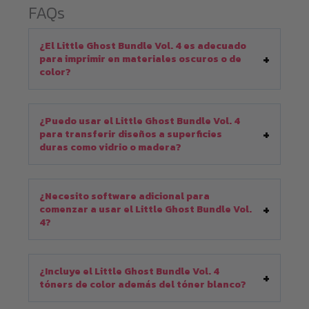
FAQs
¿El Little Ghost Bundle Vol. 4 es adecuado
para imprimir en materiales oscuros o de
color?
¿Puedo usar el Little Ghost Bundle Vol. 4
para transferir diseños a superficies
duras como vidrio o madera?
¿Necesito software adicional para
comenzar a usar el Little Ghost Bundle Vol.
4?
¿Incluye el Little Ghost Bundle Vol. 4
tóners de color además del tóner blanco?