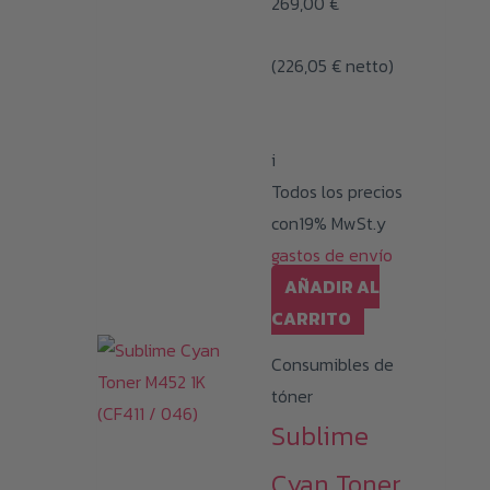
269,00
€
(
226,05
€
netto)
i
Todos los precios
con19% MwSt.y
gastos de envío
AÑADIR AL
CARRITO
Consumibles de
tóner
Sublime
Cyan Toner