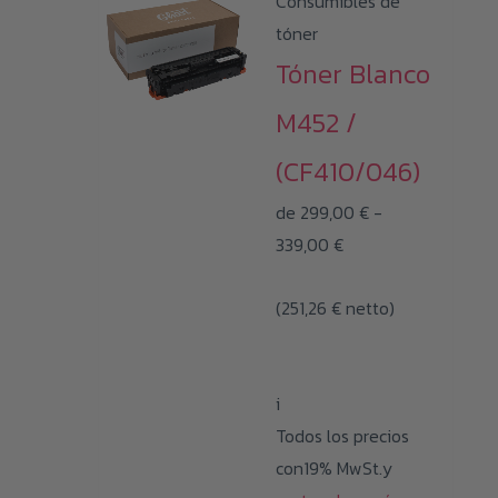
Consumibles de
tóner
Tóner Blanco
M452 /
(CF410/046)
de
299,00
€
-
Rango
339,00
€
de
(
251,26
€
netto)
precios:
desde
299,00 €
i
hasta
Todos los precios
339,00 €
con19% MwSt.y