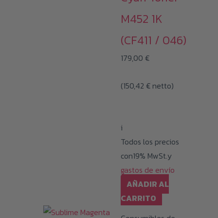
M452 1K
(CF411 / 046)
179,00
€
(
150,42
€
netto)
i
Todos los precios
con19% MwSt.y
gastos de envío
AÑADIR AL
CARRITO