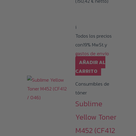
(
150,42
€
netto)
i
Todos los precios
con19% MwSt.y
gastos de envío
AÑADIR AL
CARRITO
Consumibles de
tóner
Sublime
Yellow Toner
M452 (CF412