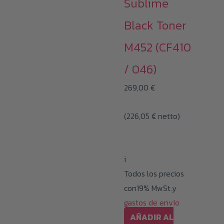
Sublime
Black Toner
M452 (CF410
/ 046)
269,00
€
(
226,05
€
netto)
i
Todos los precios
con19% MwSt.y
gastos de envío
AÑADIR AL