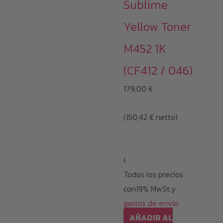
Sublime
Yellow Toner
M452 1K
(CF412 / 046)
179,00
€
(
150,42
€
netto)
i
Todos los precios
con19% MwSt.y
gastos de envío
AÑADIR AL