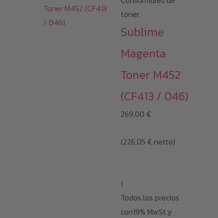
Consumibles de
tóner
Sublime
Magenta
Toner M452
(CF413 / 046)
269,00
€
(
226,05
€
netto)
i
Todos los precios
con19% MwSt.y