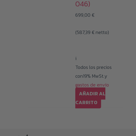
046)
699,00
€
(
587,39
€
netto)
i
Todos los precios
con19% MwSt.y
gastos de envío
AÑADIR AL
CARRITO