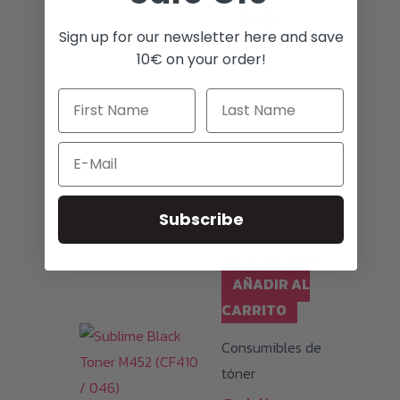
/ 046)
Sign up for our newsletter here and save
99,00
€
10€ on your order!
(
83,19
€
netto)
Email
i
Todos los precios
Subscribe
con19% MwSt.y
gastos de envío
AÑADIR AL
CARRITO
Consumibles de
tóner