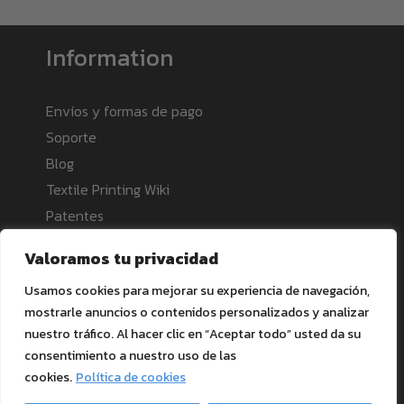
Information
Envíos y formas de pago
Soporte
Blog
Textile Printing Wiki
Patentes
RIP Validation
Valoramos tu privacidad
Usamos cookies para mejorar su experiencia de navegación,
Products
mostrarle anuncios o contenidos personalizados y analizar
nuestro tráfico. Al hacer clic en “Aceptar todo” usted da su
Ghost Bundles
consentimiento a nuestro uso de las
cookies.
Política de cookies
Consumibles de tóner