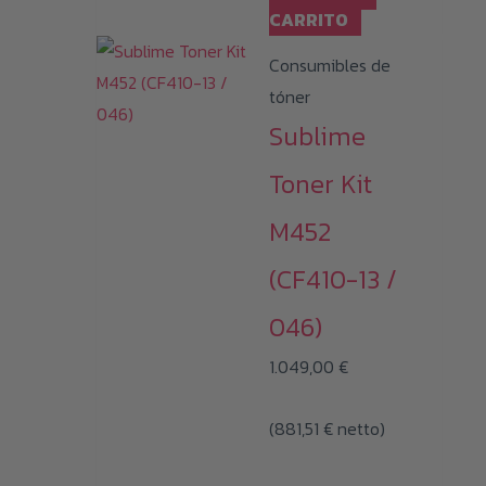
CARRITO
Consumibles de
tóner
Sublime
Toner Kit
M452
(CF410-13 /
046)
1.049,00
€
(
881,51
€
netto)