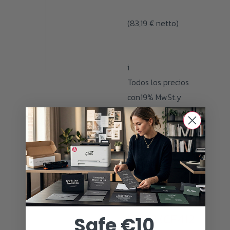
(
83,19
€
netto)
i
Todos los precios
con19% MwSt.y
gastos de envío
AÑADIR AL
CARRITO
Consumibles de
tóner
Yellow Toner
M452 (CF412
Safe €10