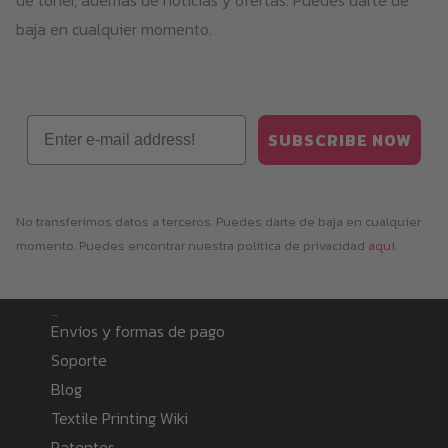
de tóner, además de noticias y ofertas. Puedes darte de
baja en cualquier momento.
Email
SUBSCRIBE NOW
No transferimos datos a terceros. Puedes darte de baja en cualquier
momento. Puedes encontrar nuestra política de privacidad
aquí
.
Information
Envíos y formas de pago
Soporte
Blog
Textile Printing Wiki
Patentes