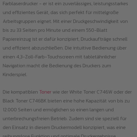
Farblaserdrucker - er ist ein zuverlässiges, leistungsstarkes
der
und effizientes Gerät, das sich perfekt für mittelgroße
Pro
Arbeitsgruppen eignet. Mit einer Druckgeschwindigkeit von
gew
bis zu 33 Seiten pro Minute und einem 550-Blatt
we
Papiereinzug ist er dafür konzipiert, Druckaufträge schnell
und effizient abzuschließen. Die intuitive Bedienung über
einen 4,3-Zoll-Farb-Touchscreen mit tabletähnlicher
Navigation macht die Bedienung des Druckers zum
Kinderspiel.
Die kompatiblen
Toner
wie der White Toner C746W oder der
Black Toner C746BK bieten eine hohe Kapazität von bis zu
12.000 Seiten und ermöglichen so einen langen und
unterbrechungsfreien Betrieb. Zudem sind sie speziell für
den Einsatz in diesem Druckermodell konzipiert, was eine
reibungslose Funktion und optimale Druckergebnisse