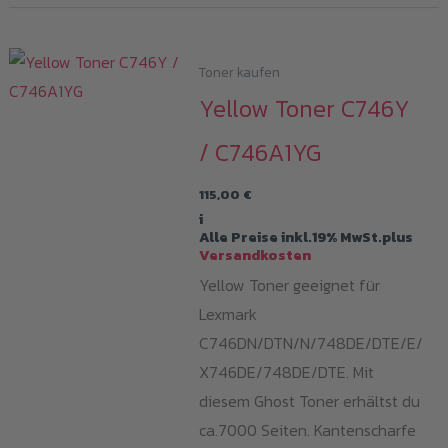
Toner kaufen
Yellow Toner C746Y
/ C746A1YG
115,00
€
i
Alle Preise inkl.19% MwSt.plus
Versandkosten
Yellow Toner geeignet für
Lexmark
C746DN/DTN/N/748DE/DTE/E/
X746DE/748DE/DTE. Mit
diesem Ghost Toner erhältst du
ca.7000 Seiten. Kantenscharfe