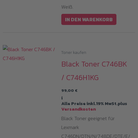
Weiß.
IN DEN WARENKORB
Toner kaufen
Black Toner C746BK
/ C746H1KG
99,00
€
i
Alle Preise inkl.19% MwSt.plus
Versandkosten
Black Toner geeignet für
Lexmark
C746DN/DTN/N/748DE/DTE/E/