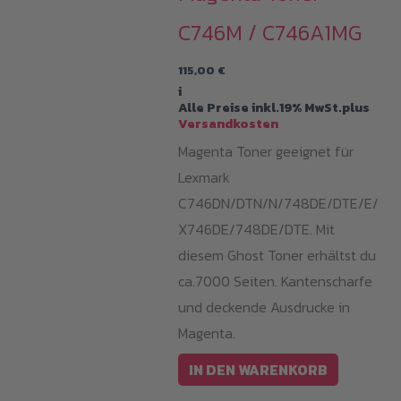
C746M / C746A1MG
115,00
€
i
Alle Preise inkl.19% MwSt.plus
Versandkosten
Magenta Toner geeignet für
Lexmark
C746DN/DTN/N/748DE/DTE/E/
X746DE/748DE/DTE. Mit
diesem Ghost Toner erhältst du
ca.7000 Seiten. Kantenscharfe
und deckende Ausdrucke in
Magenta.
IN DEN WARENKORB