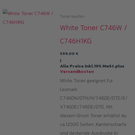
Toner kaufen
White Toner C746W /
C746H1KG
599,00
€
i
Alle Preise inkl.19% MwSt.plus
Versandkosten
White Toner geeignet für
Lexmark
C746DN/DTN/N/748DE/DTE/E/
X746DE/748DE/DTE. Mit
diesem Ghost Toner erhältst du
ca.12000 Seiten. Kantenscharfe
und deckende Ausdrucke in