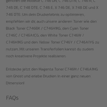
gehören die Modelle C 746 DN, C 746 DTN, C 746 N, C
748 DE, C 748 DTE, C 748 E, X 746 DE, X 748 DE und X
748 DTE. Um dein Druckerlebnis zu optimieren,
empfehlen wir dir, auch unsere anderen Toner wie den
Black Toner C746BK / C746H1KG, den Cyan Toner
C746C / C746A1CG, den White Toner C746W /
C746H1KG und den Yellow Toner C746Y / C746A1YG zu
nutzen. Mit unseren Transferfolien kannst du zudem
noch kreativere Projekte realisieren.
Entdecke jetzt den Magenta Toner C746M / C746A1MG
von Ghost und erlebe Drucken in einer ganz neuen
Dimension!
FAQs