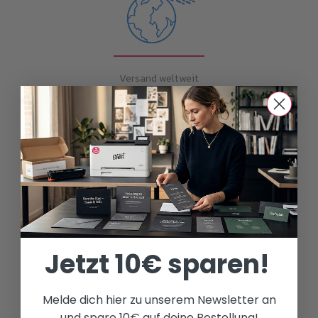
Versand weltweit
Beste Preisleistung
Jetzt 10€ sparen!
Melde dich hier zu unserem Newsletter an
Freundlicher Kundenservice
und spare 10€ auf deine Bestellung!