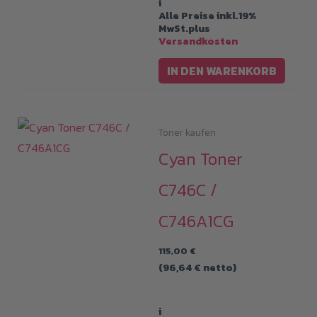
i
Alle Preise inkl.19%
MwSt.plus
Versandkosten
IN DEN WARENKORB
Toner kaufen
Cyan Toner
C746C /
C746A1CG
115,00
€
(
96,64
€
netto)
i