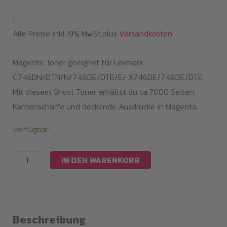
i
Alle Preise inkl.19% MwSt.plus
Versandkosten
Magenta Toner geeignet für Lexmark
C746DN/DTN/N/748DE/DTE/E/ X746DE/748DE/DTE.
Mit diesem Ghost Toner erhältst du ca.7000 Seiten.
Kantenscharfe und deckende Ausdrucke in Magenta.
Verfügbar
Magenta
IN DEN WARENKORB
Toner
C746M
/
C746A1MG
Beschreibung