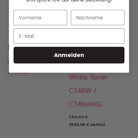
Email
Das könnte dich auch interessieren...
Anmelden
Toner kaufen
White Toner
C746W /
C746H1KG
599,00
€
(
503,36
€
netto)