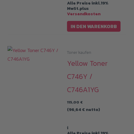
Alle Preise inkl.19%
MwSt.plus
Versandkosten
IN DEN WARENKORB
Toner kaufen
Yellow Toner
C746Y /
C746A1YG
115,00
€
(
96,64
€
netto)
i
Alle Preise inkl.19%