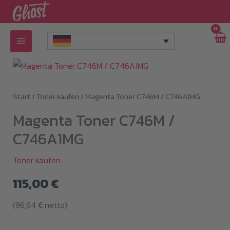
Zum
Inhalt
springen
Start
/
Toner kaufen
/ Magenta Toner C746M / C746A1MG
Magenta Toner C746M /
C746A1MG
Toner kaufen
115,00
€
(
96,64
€
netto)