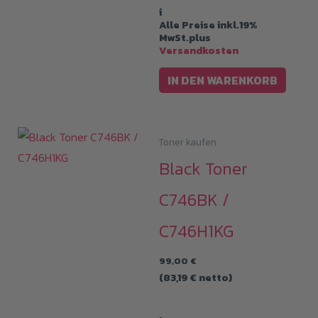
i
Alle Preise inkl.19%
MwSt.plus
Versandkosten
IN DEN WARENKORB
Toner kaufen
Black Toner
C746BK /
C746H1KG
99,00
€
(
83,19
€
netto)