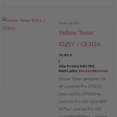
Toner kaufen
Yellow Toner
1025Y / CE312A
39,00
€
i
Alle Preise inkl.19%
MwSt.plus
Versandkosten
Yellow Toner geeignet für
HP LaserJet Pro CP1025,
LaserJet Pro CP1025nw,
LaserJet Pro 100 color MFP
M175a, LaserJet Pro 100
color MFP M175nw, LaserJet