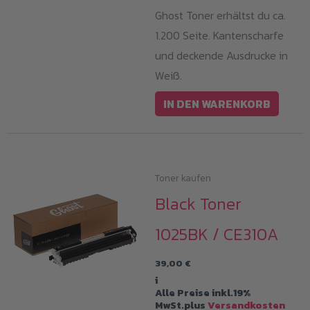
Ghost Toner erhältst du ca.
1.200 Seite. Kantenscharfe
und deckende Ausdrucke in
Weiß.
IN DEN WARENKORB
Toner kaufen
Black Toner
1025BK / CE310A
39,00
€
i
Alle Preise inkl.19%
MwSt.plus
Versandkosten