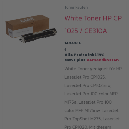
Toner kaufen
White Toner HP CP
1025 / CE310A
149,00
€
i
Alle Preise inkl.19%
MwSt.plus
Versandkosten
White Toner geeignet für HP
LaserJet Pro CP1025,
LaserJet Pro CP1025nw,
LaserJet Pro 100 color MFP
M175a, LaserJet Pro 100
color MFP M175nw, LaserJet
Pro TopShot M275, LaserJet
Pro CP1020. Mit diesem