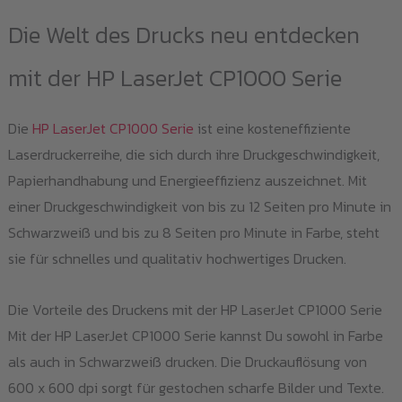
auf
Die Welt des Drucks neu entdecken
Die
mit der HP LaserJet CP1000 Serie
Opt
kö
Die
HP LaserJet CP1000 Serie
ist eine kosteneffiziente
auf
Laserdruckerreihe, die sich durch ihre Druckgeschwindigkeit,
der
Papierhandhabung und Energieeffizienz auszeichnet. Mit
Pro
einer Druckgeschwindigkeit von bis zu 12 Seiten pro Minute in
gew
Schwarzweiß und bis zu 8 Seiten pro Minute in Farbe, steht
we
sie für schnelles und qualitativ hochwertiges Drucken.
Die Vorteile des Druckens mit der HP LaserJet CP1000 Serie
Mit der HP LaserJet CP1000 Serie kannst Du sowohl in Farbe
als auch in Schwarzweiß drucken. Die Druckauflösung von
600 x 600 dpi sorgt für gestochen scharfe Bilder und Texte.