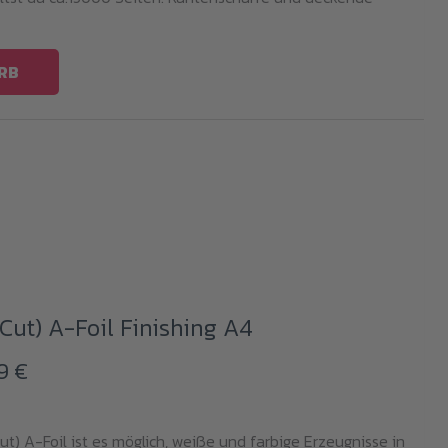
RB
ut) A-Foil Finishing A4
Preisspanne:
99
€
29,99 €
t) A-Foil ist es möglich, weiße und farbige Erzeugnisse in