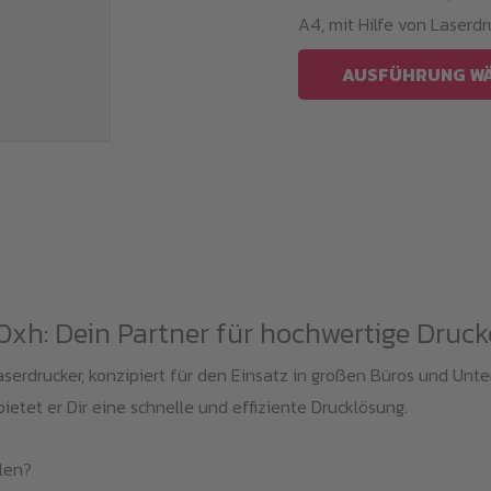
Die
A4, mit Hilfe von Laserdr
Optionen
AUSFÜHRUNG W
können
auf
der
Produktseite
gewählt
werden
0xh: Dein Partner für hochwertige Druck
laserdrucker, konzipiert für den Einsatz in großen Büros und Un
ietet er Dir eine schnelle und effiziente Drucklösung.
len?