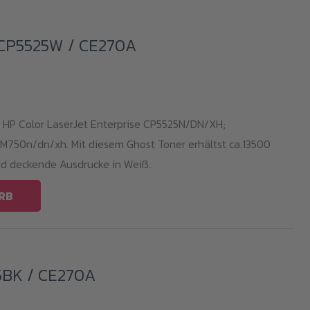
 CP5525W / CE270A
r HP Color LaserJet Enterprise CP5525N/DN/XH;
 M750n/dn/xh. Mit diesem Ghost Toner erhältst ca.13500
nd deckende Ausdrucke in Weiß.
RB
5BK / CE270A