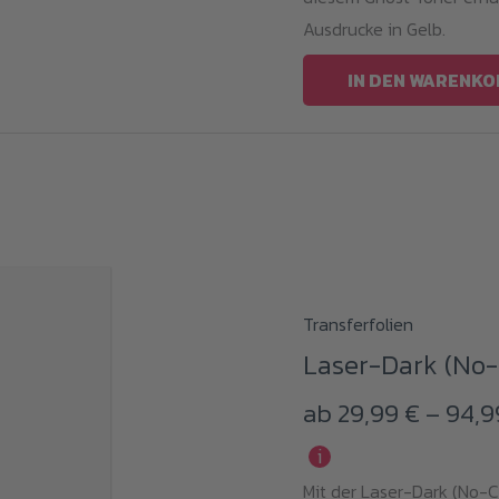
Ausdrucke in Gelb.
IN DEN WARENKO
Dieses
Transferfolien
Produkt
Laser-Dark (No-C
weist
ab
29,99
€
–
94,
mehrere
Varianten
i
auf.
Mit der Laser-Dark (No-Cu