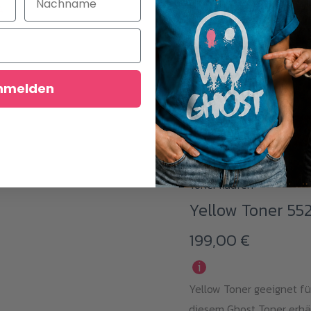
199,00
€
i
Magenta Toner geeignet 
diesem Ghost Toner erhä
nmelden
Ausdrucke in Magenta.
IN DEN WARENKO
Toner kaufen
Yellow Toner 55
199,00
€
i
Yellow Toner geeignet fü
diesem Ghost Toner erhä