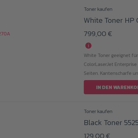
Toner kaufen
White Toner HP
799,00
€
i
White Toner geeignet fü
ColorLaserJet Enterprise
Seiten. Kantenscharfe u
IN DEN WARENKO
Toner kaufen
Black Toner 552
129,00
€