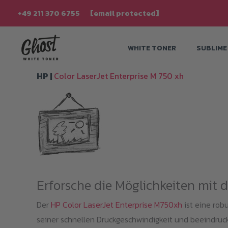
Zum
+49 211 370 6755
[email protected]
Inhalt
springen
WHITE TONER
SUBLIME
HP |
Color LaserJet Enterprise M 750 xh
Erforsche die Möglichkeiten mit 
Der
HP Color LaserJet Enterprise M750xh
ist eine rob
seiner schnellen Druckgeschwindigkeit und beeindruck