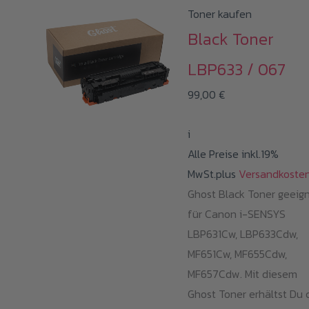
weist
Toner kaufen
mehrere
Black Toner
Varianten
LBP633 / 067
auf.
Die
99,00
€
Optionen
können
i
auf
Alle Preise inkl.19%
der
MwSt.plus
Versandkoste
Produktseite
Ghost Black Toner geeig
gewählt
für Canon i-SENSYS
werden
LBP631Cw, LBP633Cdw,
MF651Cw, MF655Cdw,
MF657Cdw. Mit diesem
Ghost Toner erhältst Du c