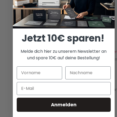
Toner LBP633 /
067
239,00
€
Jetzt 10€ sparen!
i
Alle Preise inkl.19%
Melde dich hier zu unserem Newsletter an
MwSt.plus
Versandkoste
und spare 10€ auf deine Bestellung!
Ghost Neon Magenta Ton
geeignet für Canon i-
SENSYS: LBP631Cw,
LBP633Cdw, MF651Cw,
Email
MF655Cdw, MF657Cdw u
Canon imageCLASS:
Anmelden
LBP632cdw, MF652cdw,
MF653cdw, MF654wdw,