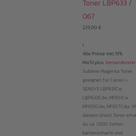
Toner LBP633 /
067
229,00
€
i
Alle Preise inkl.19%
MwSt.plus
Versandkoste
Sublime Magenta Toner
geeignet für Canon i-
SENSYS LBP631Cw,
LBP633Cdw, MF651Cw,
MF655Cdw, MF657Cdw. Mi
diesem Ghost Toner erhä
du ca. 1.000 Seiten
kantenscharfe und