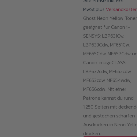
Alle Preise inkl.19%
MwSt.plus
Versandkoste
Ghost Neon Yellow Toner
geeignet für Canon i-
SENSYS: LBP631Cw,
LBP633Cdw, MF651Cw,
MF655Cdw, MF657Cdw u
Canon imageCLASS:
LBP632cdw, MF652cdw,
MF653cdw, MF654wdw,
MF656cdw. Mit einer
Patrone kannst du rund
1.250 Seiten mit decken
und gestochen scharfen
Ausdrucken in Neon Yell
drucken.