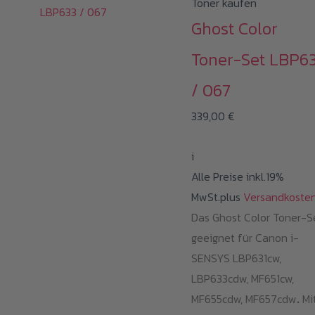
Toner kaufen
Ghost Color
Toner-Set LBP6
/ 067
339,00
€
i
Alle Preise inkl.19%
MwSt.plus
Versandkoste
Das Ghost Color Toner-S
geeignet für Canon i-
SENSYS LBP631cw,
LBP633cdw, MF651cw,
MF655cdw, MF657cdw
.
Mi