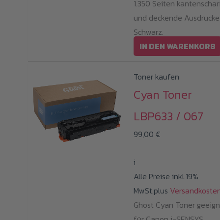
1.350 Seiten kantenschar
und deckende Ausdrucke
Schwarz.
IN DEN WARENKORB
Toner kaufen
Cyan Toner
LBP633 / 067
99,00
€
i
Alle Preise inkl.19%
MwSt.plus
Versandkoste
Ghost Cyan Toner geeign
für Canon i-SENSYS