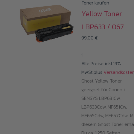
Toner kaufen
Yellow Toner
LBP633 / 067
99,00
€
i
Alle Preise inkl.19%
MwSt.plus
Versandkoste
Ghost Yellow Toner
geeignet für Canon i-
SENSYS LBP631Cw,
LBP633Cdw, MF651Cw,
MF655Cdw, MF657Cdw. Mi
diesem Ghost Toner erhä
Du ca. 1.250 Seiten