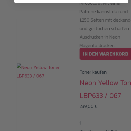
MF656cdw. Mit einer
Patrone kannst du rund
1.250 Seiten mit decken
und gestochen scharfen
Ausdrucken in Neon
Magenta drucken.
IN DEN WARENKORB
Toner kaufen
Neon Yellow Ton
LBP633 / 067
239,00
€
i