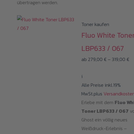
übertragen werden.
Toner kaufen
Fluo White Tone
LBP633 / 067
Pr
ab
279,00
€
–
319,00
€
27
i
bi
Alle Preise inkl.19%
31
MwSt.plus
Versandkoste
Erlebe mit dem
Fluo Wh
Toner LBP633 / 067
v
Ghost ein völlig neues
Weißdruck-Erlebnis –