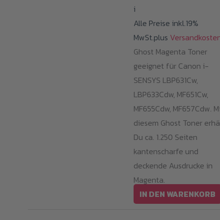
i
Alle Preise inkl.19%
MwSt.plus
Versandkoste
Ghost Magenta Toner
geeignet für Canon i-
SENSYS LBP631Cw,
LBP633Cdw, MF651Cw,
MF655Cdw, MF657Cdw. Mi
diesem Ghost Toner erhä
Du ca. 1.250 Seiten
kantenscharfe und
deckende Ausdrucke in
Magenta.
IN DEN WARENKORB