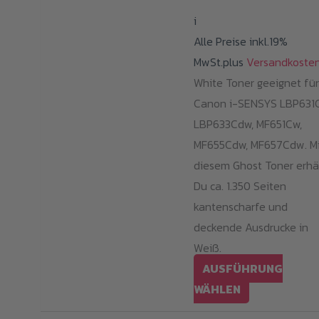
2
i
bi
Alle Preise inkl.19%
3
MwSt.plus
Versandkoste
White Toner geeignet für
Canon i-SENSYS LBP631
LBP633Cdw, MF651Cw,
MF655Cdw, MF657Cdw. Mi
diesem Ghost Toner erhä
Du ca. 1.350 Seiten
kantenscharfe und
deckende Ausdrucke in
Weiß.
AUSFÜHRUNG
Dieses
WÄHLEN
Produkt