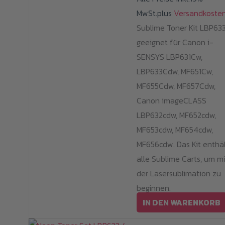
MwSt.plus
Versandkoste
Sublime Toner Kit LBP63
geeignet für Canon i-
SENSYS LBP631Cw,
LBP633Cdw, MF651Cw,
MF655Cdw, MF657Cdw,
Canon imageCLASS
LBP632cdw, MF652cdw,
MF653cdw, MF654cdw,
MF656cdw. Das Kit enthä
alle Sublime Carts, um mi
der Lasersublimation zu
beginnen.
IN DEN WARENKORB