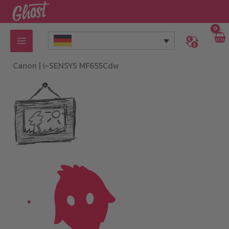
Zum
Inhalt
springen
Canon |
i-SENSYS MF655Cdw