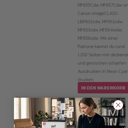
MF655Cdw, MF657Cdw u
Canon imageCLASS:
LBP632cdw, MF652cdw,
MF653cdw, MF654wdw,
MF656cdw. Mit einer
Patrone kannst du rund
1.250 Seiten mit decken
und gestochen scharfen
Ausdrucken in Neon Cya
drucken.
IN DEN WARENKORB
Toner kaufen
Neon Magenta