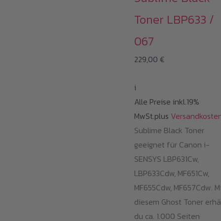
Toner LBP633 /
067
229,00
€
i
Alle Preise inkl.19%
MwSt.plus
Versandkoste
Sublime Black Toner
geeignet für Canon i-
SENSYS LBP631Cw,
LBP633Cdw, MF651Cw,
MF655Cdw, MF657Cdw. Mi
diesem Ghost Toner erhä
du ca. 1.000 Seiten