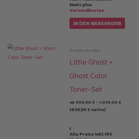
MwSt.plus
werde
Versandkosten
IN DEN WARENKORB
Drucker Bundles
Little Ghost +
Ghost Color
Toner-Set
Preissp
ab
999,00
€
–
1.039,00
€
999,00 
(
839,50
€
netto)
bis
1.039,00
i
Alle Preise inkl.19%