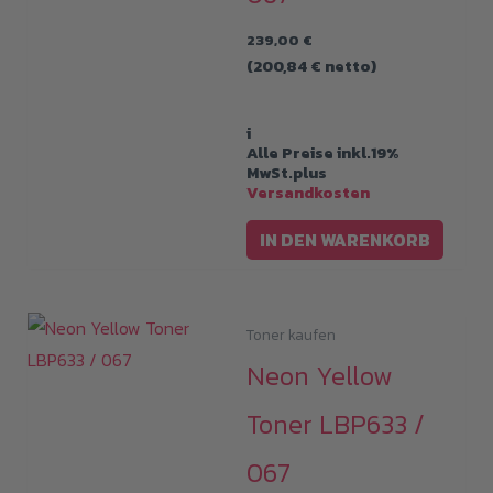
239,00
€
(
200,84
€
netto)
i
Alle Preise inkl.19%
MwSt.plus
Versandkosten
IN DEN WARENKORB
Toner kaufen
Neon Yellow
Toner LBP633 /
067