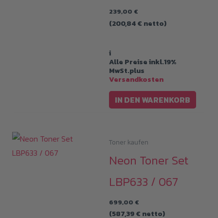
239,00
€
(
200,84
€
netto)
i
Alle Preise inkl.19%
MwSt.plus
Versandkosten
IN DEN WARENKORB
Toner kaufen
Neon Toner Set
LBP633 / 067
699,00
€
(
587,39
€
netto)