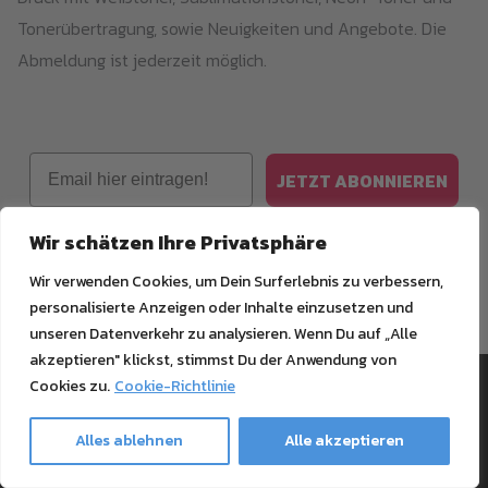
Tonerübertragung, sowie Neuigkeiten und Angebote. Die
Abmeldung ist jederzeit möglich.
Email
JETZT ABONNIEREN
Wir schätzen Ihre Privatsphäre
Keine Datenübertragung an Dritte. Du kannst dich jederzeit
Wir verwenden Cookies, um Dein Surferlebnis zu verbessern,
abmelden. Unsere Datenschutzrichtlinien findest du
hier
.
personalisierte Anzeigen oder Inhalte einzusetzen und
unseren Datenverkehr zu analysieren. Wenn Du auf „Alle
akzeptieren" klickst, stimmst Du der Anwendung von
Information
Cookies zu.
Cookie-Richtlinie
Alles ablehnen
Alle akzeptieren
Zahlungsinformationen
Support