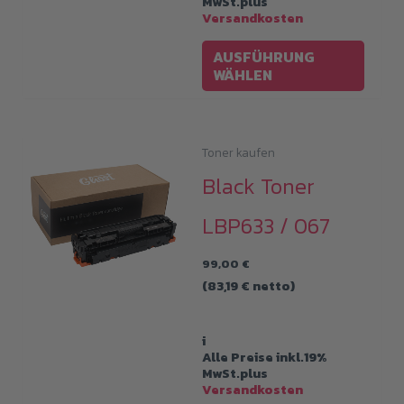
MwSt.plus
Versandkosten
Diese
AUSFÜHRUNG
Produ
WÄHLEN
weist
mehre
Varia
Toner kaufen
auf.
Black Toner
Die
LBP633 / 067
Optio
könne
99,00
€
auf
(
83,19
€
netto)
der
Produk
i
Alle Preise inkl.19%
gewäh
MwSt.plus
werde
Versandkosten