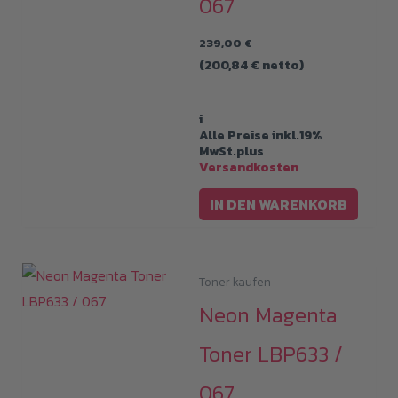
067
auf
239,00
€
der
(
200,84
€
netto)
Produk
gewäh
i
werde
Alle Preise inkl.19%
MwSt.plus
Versandkosten
IN DEN WARENKORB
Toner kaufen
Neon Magenta
Toner LBP633 /
067