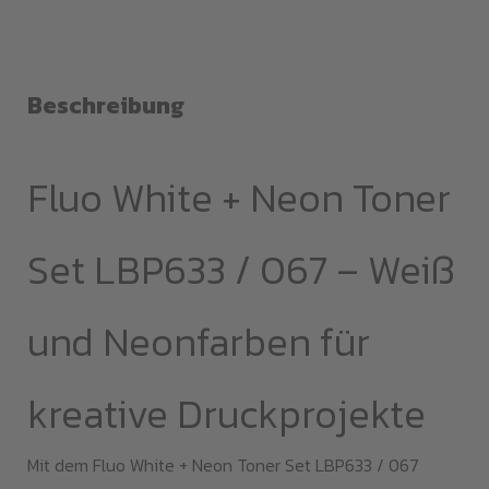
White
+
Neon
Toner
Beschreibung
Set
LBP633
Fluo White + Neon Toner
/
067
Set LBP633 / 067 – Weiß
Menge
und Neonfarben für
kreative Druckprojekte
Mit dem Fluo White + Neon Toner Set LBP633 / 067