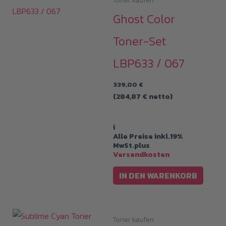
Ghost Color
Toner-Set
LBP633 / 067
339,00
€
(
284,87
€
netto)
i
Alle Preise inkl.19%
MwSt.plus
Versandkosten
IN DEN WARENKORB
Toner kaufen