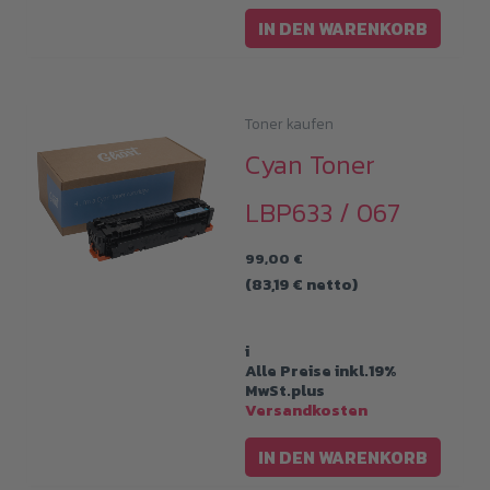
IN DEN WARENKORB
Toner kaufen
Cyan Toner
LBP633 / 067
99,00
€
(
83,19
€
netto)
i
Alle Preise inkl.19%
MwSt.plus
Versandkosten
IN DEN WARENKORB