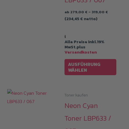
Preisspann
ab
279,00
€
–
319,00
€
279,00 €
(
234,45
€
netto)
bis
319,00 €
i
Alle Preise inkl.19%
MwSt.plus
Versandkosten
Diese
AUSFÜHRUNG
Produ
WÄHLEN
weist
mehre
Varia
Toner kaufen
auf.
Neon Cyan
Die
Toner LBP633 /
Optio
könne