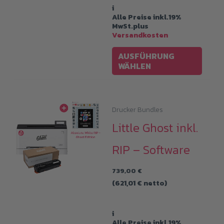
i
Alle Preise inkl.19%
MwSt.plus
Versandkosten
Diese
AUSFÜHRUNG
Produ
WÄHLEN
weist
mehre
Varia
Drucker Bundles
auf.
Little Ghost inkl.
Die
RIP – Software
Optio
könne
739,00
€
auf
(
621,01
€
netto)
der
Produk
i
Alle Preise inkl.19%
gewäh