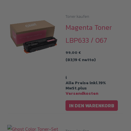
Toner kaufen
Magenta Toner
LBP633 / 067
99,00
€
(
83,19
€
netto)
i
Alle Preise inkl.19%
MwSt.plus
Versandkosten
IN DEN WARENKORB
Toner kaufen