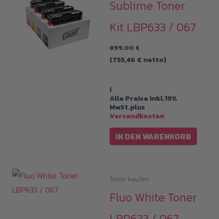
Sublime Toner
Kit LBP633 / 067
899,00
€
(
755,46
€
netto)
i
Alle Preise inkl.19%
MwSt.plus
Versandkosten
IN DEN WARENKORB
Toner kaufen
Fluo White Toner
LBP633 / 067