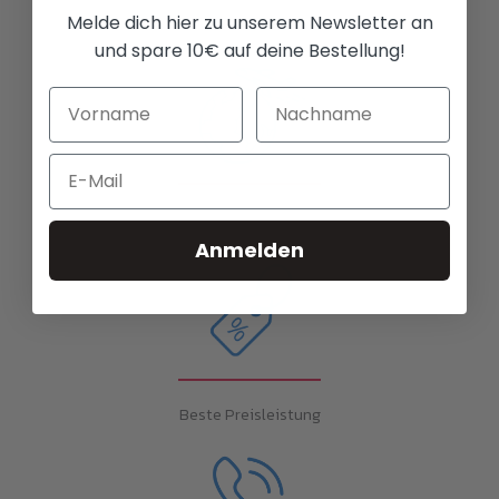
Melde dich hier zu unserem Newsletter an
Unbegrenzte Möglichkeiten
und spare 10€ auf deine Bestellung!
Email
Versand weltweit
Anmelden
Beste Preisleistung