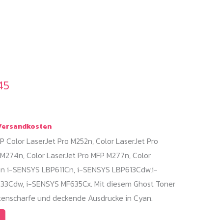
45
ersandkosten
 Color LaserJet Pro M252n, Color LaserJet Pro
 M274n, Color LaserJet Pro MFP M277n, Color
n i-SENSYS LBP611Cn, i-SENSYS LBP613Cdw,i-
33Cdw, i-SENSYS MF635Cx. Mit diesem Ghost Toner
ntenscharfe und deckende Ausdrucke in Cyan.