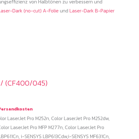
ungseffizienz von Halbtönen zu verbessern und
Laser-Dark (no-cut) A-Folie
und
Laser-Dark B-Papier
/ (CF400/045)
ersandkosten
or LaserJet Pro M252n, Color LaserJet Pro M252dw,
olor LaserJet Pro MFP M277n, Color LaserJet Pro
BP611Cn, i-SENSYS LBP613Cdw,i-SENSYS MF631Cn,