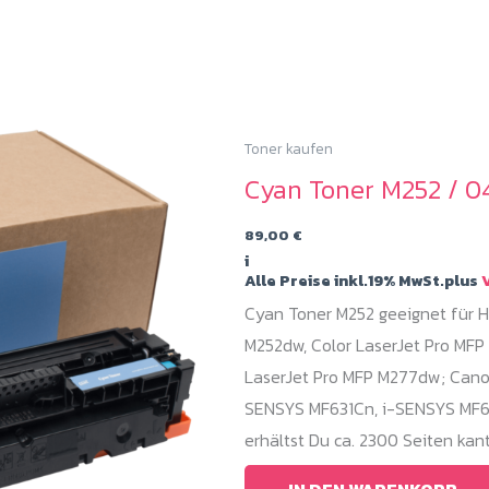
Toner kaufen
Cyan Toner M252 / 0
89,00
€
i
Alle Preise inkl.19% MwSt.plus
V
Cyan Toner M252 geeignet für HP
M252dw, Color LaserJet Pro MFP
LaserJet Pro MFP M277dw; Cano
SENSYS MF631Cn, i-SENSYS MF6
erhältst Du ca. 2300 Seiten ka