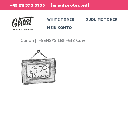
Zum
+49 211 370 6755
[email protected]
Inhalt
WHITE TONER
SUBLIME TONER
springen
MEIN KONTO
Canon |
i-SENSYS LBP-613 Cdw