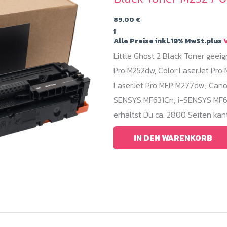
89,00
€
i
Alle Preise inkl.19% MwSt.plus
V
Little Ghost 2 Black Toner geeig
Pro M252dw, Color LaserJet Pro
LaserJet Pro MFP M277dw; Cano
SENSYS MF631Cn, i-SENSYS MF6
erhältst Du ca. 2800 Seiten ka
IN DEN WARENKORB