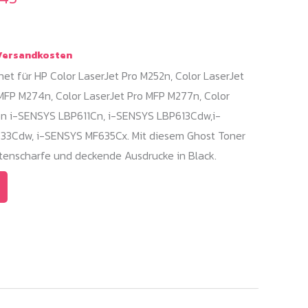
ersandkosten
net für HP Color LaserJet Pro M252n, Color LaserJet
 MFP M274n, Color LaserJet Pro MFP M277n, Color
n i-SENSYS LBP611Cn, i-SENSYS LBP613Cdw,i-
33Cdw, i-SENSYS MF635Cx. Mit diesem Ghost Toner
ntenscharfe und deckende Ausdrucke in Black.