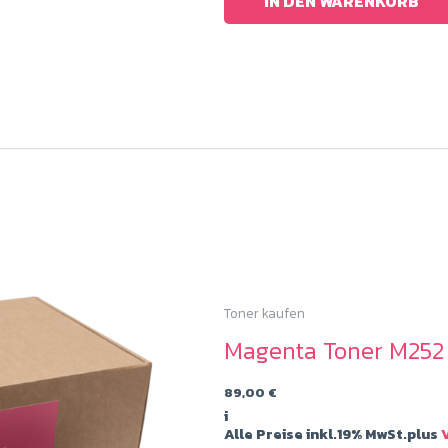
IN DEN WARENKORB
Toner kaufen
Magenta Toner M252
89,00
€
i
Alle Preise inkl.19% MwSt.plus
V