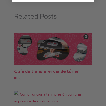
se
pueden
Related Posts
elegir
en
la
página
de
producto
Guía de transferencia de tóner
Blog