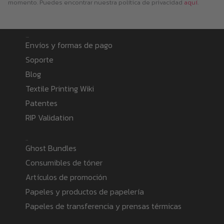
momento. Puedes encontrar nuestra política de privacidad
aquí
.
Information
Envíos y formas de pago
Soporte
Blog
Textile Printing Wiki
Patentes
RIP Validation
Products
Ghost Bundles
Consumibles de tóner
Artículos de promoción
Papeles y productos de papelería
Papeles de transferencia y prensas térmicas