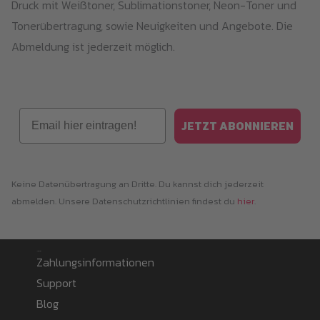
Druck mit Weißtoner, Sublimationstoner, Neon-Toner und
Tonerübertragung, sowie Neuigkeiten und Angebote. Die
Abmeldung ist jederzeit möglich.
Email
JETZT ABONNIEREN
Keine Datenübertragung an Dritte. Du kannst dich jederzeit
abmelden. Unsere Datenschutzrichtlinien findest du
hier
.
Information
Zahlungsinformationen
Support
Blog