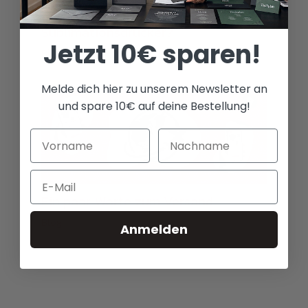
Wie funktionieren
Sublimationsdrucker?
Jetzt 10€ sparen!
Blog
Melde dich hier zu unserem Newsletter an
und spare 10€ auf deine Bestellung!
Email
Ein paar Worte zum Versand
Blog
Anmelden