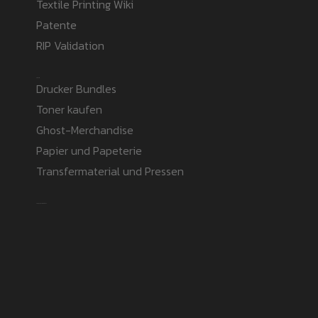
Textile Printing Wiki
Patente
RIP Validation
Products
Drucker Bundles
Toner kaufen
Ghost-Merchandise
Papier und Papeterie
Transfermaterial und Pressen
Safe payment methods