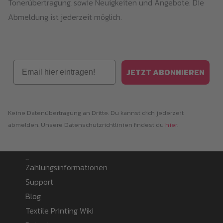
Tonerübertragung, sowie Neuigkeiten und Angebote. Die
Abmeldung ist jederzeit möglich.
Email
JETZT ABONNIEREN
Keine Datenübertragung an Dritte. Du kannst dich jederzeit
abmelden. Unsere Datenschutzrichtlinien findest du
hier
.
Information
Zahlungsinformationen
Support
Blog
Textile Printing Wiki