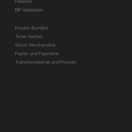
Patente
RIP Validation
Products
Drucker Bundles
Toner kaufen
Ghost-Merchandise
Papier und Papeterie
Transfermaterial und Pressen
Safe payment methods