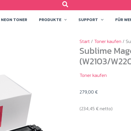
NEON TONER
PRODUKTE
SUPPORT
FÜR WE
Start
/
Toner kaufen
/ Su
Sublime Mage
(W2103/W220
Toner kaufen
279,00
€
(
234,45
€
netto)