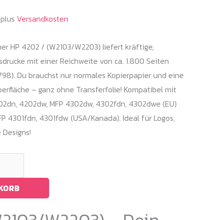
.plus
Versandkosten
r HP 4202 / (W2103/W2203) liefert kräftige,
drucke mit einer Reichweite von ca. 1.800 Seiten
798). Du brauchst nur normales Kopierpapier und eine
erfläche – ganz ohne Transferfolie! Kompatibel mit
202dn, 4202dw, MFP 4302dw, 4302fdn, 4302dwe (EU)
P 4301fdn, 4301fdw (USA/Kanada). Ideal für Logos,
 Designs!
NKORB
W2103/W2203) – Dein