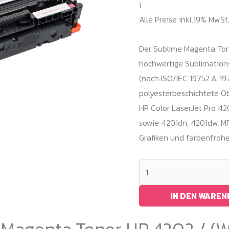
i
Alle Preise inkl.19% MwSt
Der Sublime Magenta Tone
hochwertige Sublimations
(nach ISO/IEC 19752 & 19
polyesterbeschichtete Ob
HP Color LaserJet Pro 4
sowie 4201dn, 4201dw, MF
Grafiken und farbenfrohe
Sublime
Magenta
Toner
IN DEN WARE
HP
 Magenta Toner HP 4202 / (
4202