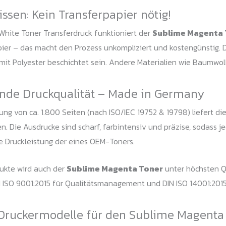
issen: Kein Transferpapier nötig!
hite Toner Transferdruck funktioniert der
Sublime Magenta 
ier – das macht den Prozess unkompliziert und kostengünstig. 
mit Polyester beschichtet sein. Andere Materialien wie Baumwoll
nde Druckqualität – Made in Germany
tung von ca. 1.800 Seiten (nach ISO/IEC 19752 & 19798) liefert di
. Die Ausdrucke sind scharf, farbintensiv und präzise, sodass j
ie Druckleistung der eines OEM-Toners.
dukte wird auch der
Sublime Magenta Toner
unter höchsten Q
DIN ISO 9001:2015 für Qualitätsmanagement und DIN ISO 14001:2
Druckermodelle für den Sublime Magenta