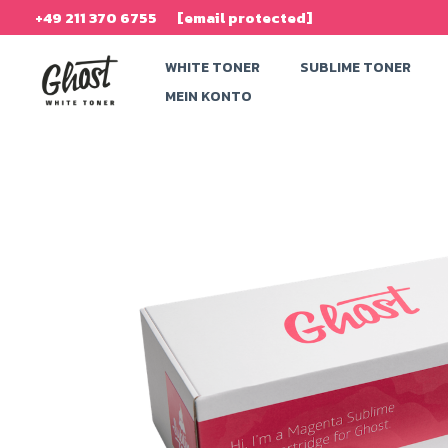
Zum
+49 211 370 6755
[email protected]
Inhalt
WHITE TONER
SUBLIME TONER
springen
MEIN KONTO