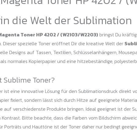
/
(W2103/W2203)
 in die Welt der Sublimation
Menge
Magenta Toner HP 4202 / (W2103/W2203)
bringst Du kräfti
. Dieser spezielle Toner eröffnet Dir die kreative Welt der
Subl
duelle Designs auf Tassen, Textilien, Schlüsselanhängern, Mouse
 als normales Kopierpapier und eine hitzebeständige, polyester
t Sublime Toner?
r ist eine innovative Lösung für den Sublimationsdruck direkt v
pier fixiert, sondern lässt sich durch Hitze auf geeignete Mater
e auf verschiedenste Produkte bringen. Ideal geeignet ist der S
m Kontrast. Bitte beachte, dass die Farben vom Bildschirm ab
r Porträts und Hauttöne ist der Toner daher nur bedingt geeign