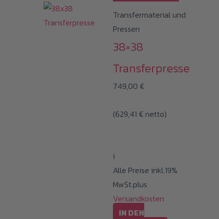
Transfermaterial und
Pressen
38×38
Transferpresse
749,00
€
(
629,41
€
netto)
i
Alle Preise inkl.19%
MwSt.plus
Versandkosten
IN DEN