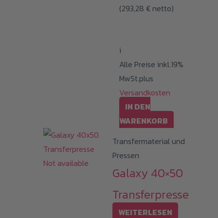
(
293,28
€
netto)
war:
ist:
449,00 €
349,00 €.
i
Alle Preise inkl.19%
MwSt.plus
Versandkosten
IN DEN
WARENKORB
Transfermaterial und
Pressen
Not available
Galaxy 40×50
Transferpresse
WEITERLESEN