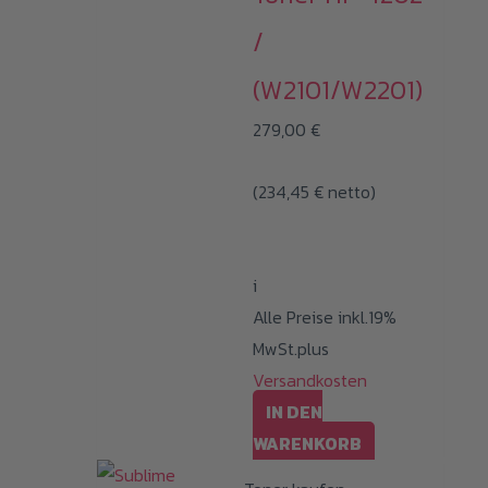
auf.
/
Die
Optionen
(W2101/W2201)
können
279,00
€
auf
der
(
234,45
€
netto)
Produktseite
gewählt
werden
i
Alle Preise inkl.19%
MwSt.plus
Versandkosten
IN DEN
WARENKORB