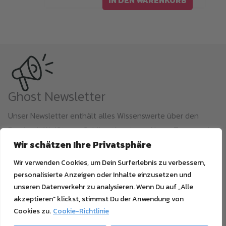
Ghost Newsletter
Unser Newsletter enthält alles Wissenswerte über den
Druck mit Weißtoner, Sublimationstoner, Neon-Toner und
Wir schätzen Ihre Privatsphäre
Tonerübertragung, sowie Neuigkeiten und Angebote. Die
Abmeldung ist jederzeit möglich.
Wir verwenden Cookies, um Dein Surferlebnis zu verbessern,
personalisierte Anzeigen oder Inhalte einzusetzen und
unseren Datenverkehr zu analysieren. Wenn Du auf „Alle
akzeptieren" klickst, stimmst Du der Anwendung von
Email
Cookies zu.
Cookie-Richtlinie
JETZT ABONNIEREN