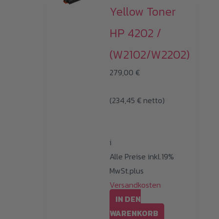
Varianten
Yellow Toner
auf.
HP 4202 /
Die
Optionen
(W2102/W2202)
können
279,00
€
auf
der
(
234,45
€
netto)
Produktseite
gewählt
werden
i
Alle Preise inkl.19%
MwSt.plus
Versandkosten
IN DEN
WARENKORB