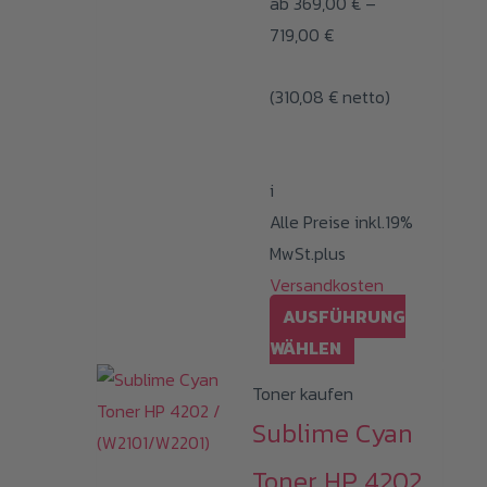
ab
369,00
€
–
gewählt
Preisspanne:
719,00
€
werden
369,00 €
(
310,08
€
bis
netto)
719,00 €
i
Alle Preise inkl.19%
MwSt.plus
Versandkosten
AUSFÜHRUNG
Dieses
WÄHLEN
Produkt
Toner kaufen
weist
Sublime Cyan
mehrere
Varianten
Toner HP 4202