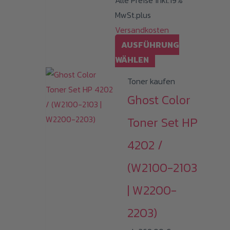
Alle Preise inkl.19%
werden
MwSt.plus
Versandkosten
AUSFÜHRUNG
Dieses
WÄHLEN
Produkt
Toner kaufen
weist
Ghost Color
mehrere
Varianten
Toner Set HP
auf.
4202 /
Die
Optionen
(W2100-2103
können
| W2200-
auf
der
2203)
Produktseite