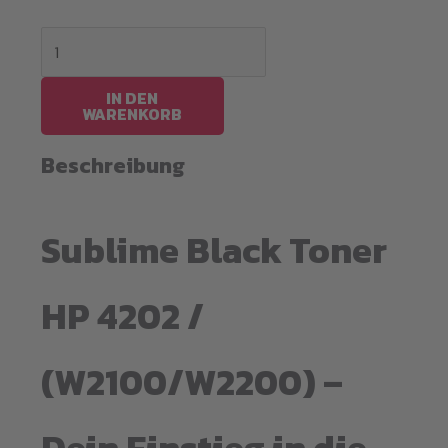
Sublime
Black
Toner
IN DEN
WARENKORB
HP
4202
Beschreibung
/
(W2100/W2200)
Sublime Black Toner
Menge
HP 4202 /
(W2100/W2200) –