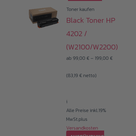
Toner kaufen
Black Toner HP
4202 /
(W2100/W2200)
Preisspann
ab
99,00
€
–
199,00
€
99,00 €
(
83,19
€
netto)
bis
199,00 €
i
Alle Preise inkl.19%
MwSt.plus
Versandkosten