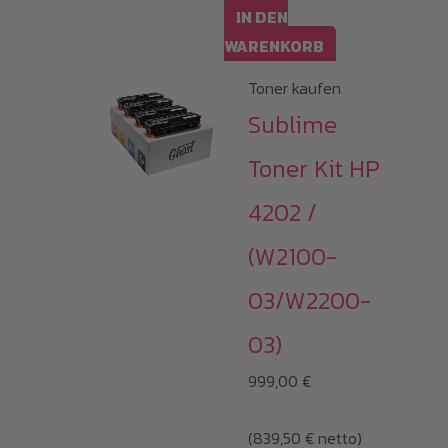
IN DEN
WARENKORB
Toner kaufen
Sublime
Toner Kit HP
4202 /
(W2100-
03/W2200-
03)
999,00
€
(
839,50
€
netto)