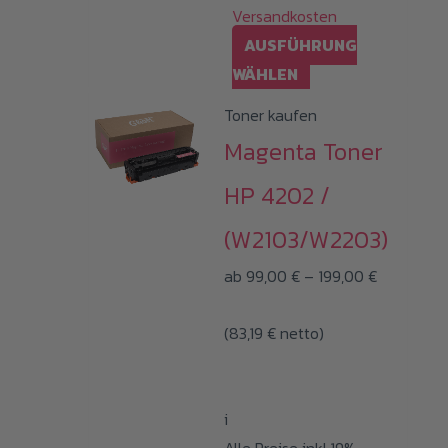
Versandkosten
AUSFÜHRUNG
Dieses
WÄHLEN
Produkt
Toner kaufen
weist
Magenta Toner
mehrere
Varianten
HP 4202 /
auf.
(W2103/W2203)
Die
Preisspan
Optionen
ab
99,00
€
–
199,00
€
99,00 €
können
(
83,19
€
netto)
bis
auf
199,00 €
der
Produktseite
i
gewählt