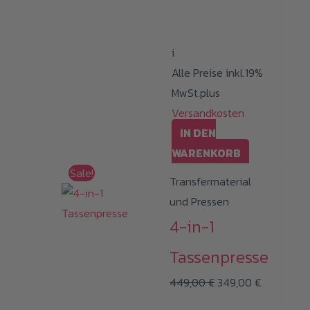
i
Alle Preise inkl.19%
MwSt.plus
Versandkosten
IN DEN
WARENKORB
Sale!
Transfermaterial
und Pressen
4-in-1
Tassenpresse
Ursprünglicher
Aktueller
449,00
€
349,00
€
Preis
Preis