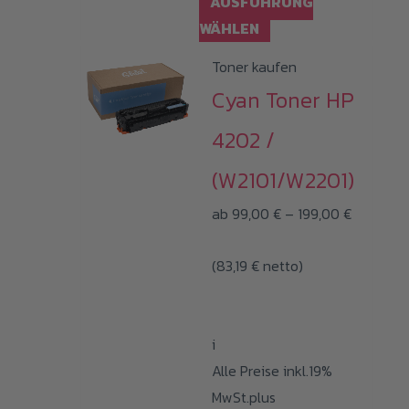
AUSFÜHRUNG
Dieses
WÄHLEN
Produkt
Toner kaufen
weist
Cyan Toner HP
mehrere
Varianten
4202 /
auf.
(W2101/W2201)
Die
Preisspa
Optionen
ab
99,00
€
–
199,00
€
99,00 €
können
(
83,19
€
netto)
bis
auf
199,00 €
der
Produktseite
i
gewählt
Alle Preise inkl.19%
werden
MwSt.plus