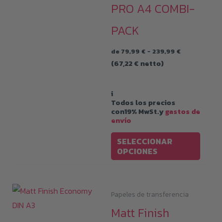
PRO A4 COMBI-
en
la
PACK
págin
Rango
de
de
79,99
€
-
239,99
€
de
(
67,22
€
netto)
produ
precios:
desde
79,99 €
hasta
i
239,99 €
Todos los precios
con19% MwSt.y
gastos de
envío
Este
SELECCIONAR
produ
OPCIONES
tiene
múltip
varian
Papeles de transferencia
Las
Matt Finish
opcio