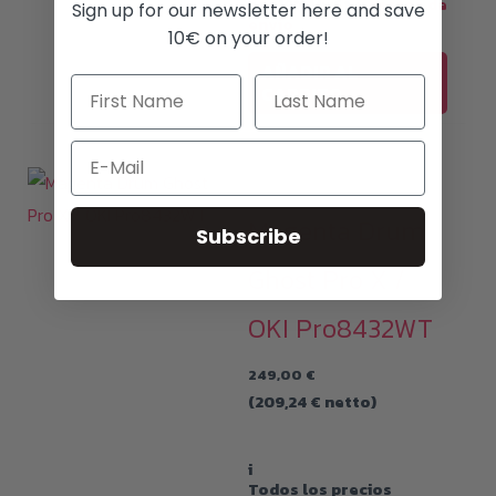
con19% MwSt.y
gastos de
Sign up for our newsletter here and save
envío
10€ on your order!
AÑADIR AL
CARRITO
Email
Consumibles de tóner
Magenta Drum
Subscribe
Ghost Pro X /
OKI Pro8432WT
249,00
€
(
209,24
€
netto)
i
Todos los precios