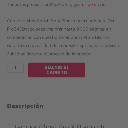
Todos los precios con19% MwSt.y
gastos de envío
Con el tambor Ghost Pro X Blanco adecuado para Oki
Pro8432wt puedes imprimir hasta 9.000 páginas en
combinación con nuestro tóner Ghost Pro X Blanco.
Garantiza una calidad de impresión óptima y la máxima
fiabilidad durante el proceso de impresión.
White
AÑADIR AL
CARRITO
Drum
Ghost
Pro
X
Descripción
/
OKI
Pro8432WT
El tambor Ghost Pro X Blanco: tu