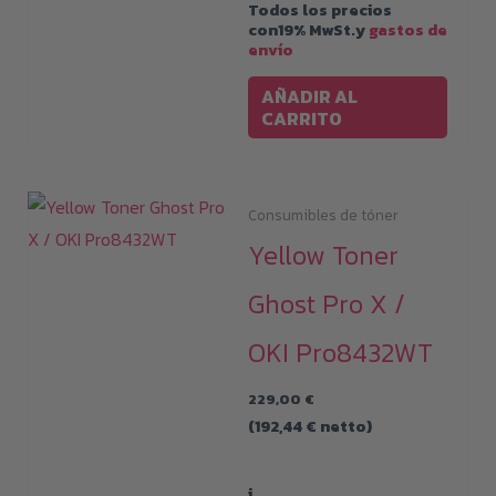
Todos los precios
con19% MwSt.y
gastos de
envío
AÑADIR AL
CARRITO
Consumibles de tóner
Yellow Toner
Ghost Pro X /
OKI Pro8432WT
229,00
€
(
192,44
€
netto)
i