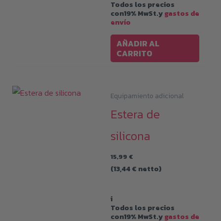
Todos los precios
la
con19% MwSt.y
gastos de
envío
págin
de
AÑADIR AL
CARRITO
produ
Equipamiento adicional
Estera de
silicona
15,99
€
(
13,44
€
netto)
i
Todos los precios
con19% MwSt.y
gastos de