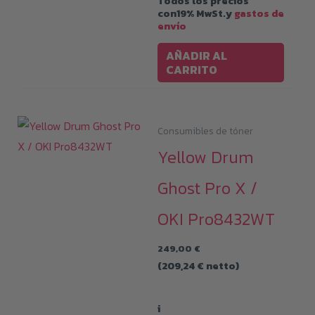
Todos los precios
con19% MwSt.y
gastos de
envío
AÑADIR AL
CARRITO
Consumibles de tóner
Yellow Drum
Ghost Pro X /
OKI Pro8432WT
249,00
€
(
209,24
€
netto)
i