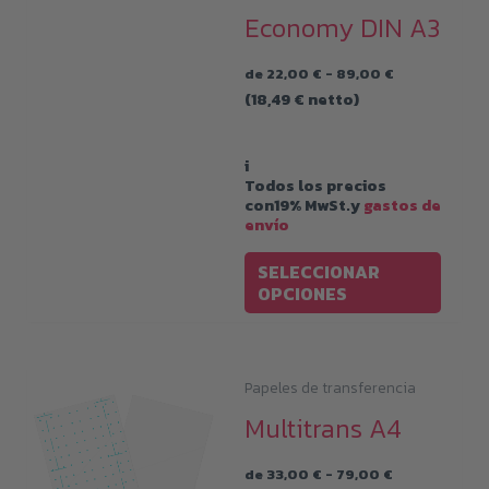
Economy DIN A3
se
pued
Rango
de
22,00
€
-
89,00
€
de
elegir
(
18,49
€
netto)
precios:
en
desde
22,00 €
la
hasta
i
89,00 €
Todos los precios
págin
con19% MwSt.y
gastos de
de
envío
produ
Este
SELECCIONAR
produ
OPCIONES
tiene
múltip
varian
Papeles de transferencia
Las
Multitrans A4
opcio
Rango
de
33,00
€
-
79,00
€
se