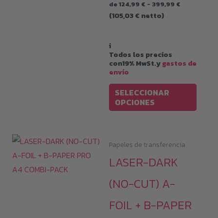
Rango
de
124,99
€
-
399,99
€
de
(
105,03
€
netto)
precios:
desde
124,99 €
hasta
i
399,99 €
Todos los precios
con19% MwSt.y
gastos de
envío
Este
SELECCIONAR
produ
OPCIONES
tiene
múltip
varian
Papeles de transferencia
Las
LASER-DARK
opcio
(NO-CUT) A-
se
pued
FOIL + B-PAPER
elegir