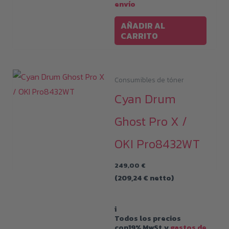
envío
AÑADIR AL
CARRITO
Consumibles de tóner
Cyan Drum
Ghost Pro X /
OKI Pro8432WT
249,00
€
(
209,24
€
netto)
i
Todos los precios
con19% MwSt.y
gastos de