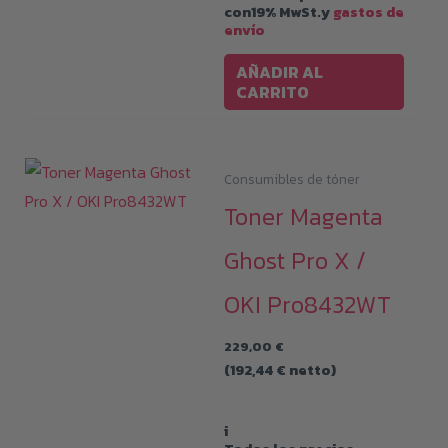
con19% MwSt.y
gastos de
envío
AÑADIR AL
CARRITO
Consumibles de tóner
Toner Magenta
Ghost Pro X /
OKI Pro8432WT
229,00
€
(
192,44
€
netto)
i