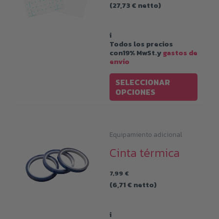
de
(
27,73
€
netto)
pued
precios:
desde
elegir
33,00 €
hasta
i
en
79,00 €
Todos los precios
la
con19% MwSt.y
gastos de
envío
págin
Este
de
SELECCIONAR
produ
OPCIONES
produ
tiene
múltip
varian
Equipamiento adicional
Las
Cinta térmica
opcio
7,99
€
se
(
6,71
€
netto)
pued
elegir
i
en