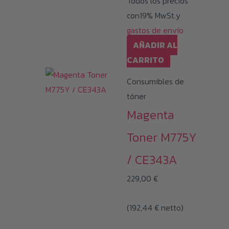
Todos los precios
con19% MwSt.y
gastos de envío
AÑADIR AL
CARRITO
Consumibles de
tóner
Magenta
Toner M775Y
/ CE343A
229,00
€
(
192,44
€
netto)