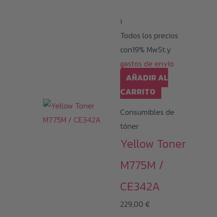
i
Todos los precios
con19% MwSt.y
gastos de envío
AÑADIR AL
CARRITO
Consumibles de
tóner
Yellow Toner
M775M /
CE342A
229,00
€