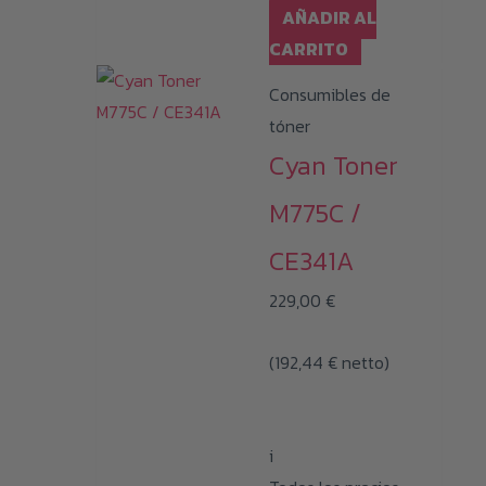
AÑADIR AL
CARRITO
Consumibles de
tóner
Cyan Toner
M775C /
CE341A
229,00
€
(
192,44
€
netto)
i