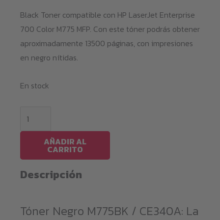
Black Toner compatible con HP LaserJet Enterprise
700 Color M775 MFP. Con este tóner podrás obtener
aproximadamente 13500 páginas, con impresiones
en negro nítidas.
En stock
Black
Toner
M775BK
AÑADIR AL
CARRITO
/
CE340A
Descripción
cantidad
Tóner Negro M775BK / CE340A: La