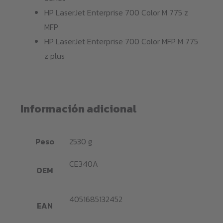
HP LaserJet Enterprise 700 Color M 775 z
MFP
HP LaserJet Enterprise 700 Color MFP M 775
z plus
Información adicional
Peso
2530 g
CE340A
OEM
4051685132452
EAN