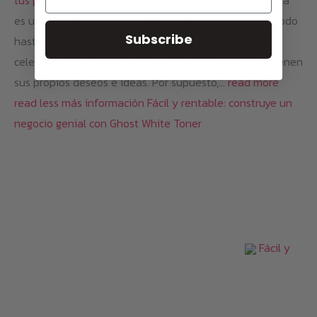
es una ocasión muy especial para la que se prepara todo
Subscribe
hasta el más mínimo detalle. El vestido, el lugar de
celebración, las flores, etc. Cada novio y cada novia tienen
sus propios deseos e ideas. Por supuesto,…
read more
read less
más información
Fácil y rentable: construye un
negocio genial con Ghost White Toner
Fácil y