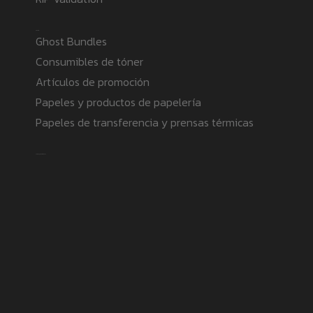
Products
Ghost Bundles
Consumibles de tóner
Artículos de promoción
Papeles y productos de papelería
Papeles de transferencia y prensas térmicas
Safe payment methods