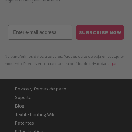
Email
SUBSCRIBE NOW
No transferimos datos a terceros. Puedes darte de baja en cualquier
momento. Puedes encontrar nuestra política de privacidad
aquí
.
Information
Envíos y formas de pago
Soporte
Blog
Textile Printing Wiki
Patentes
RIP Validation