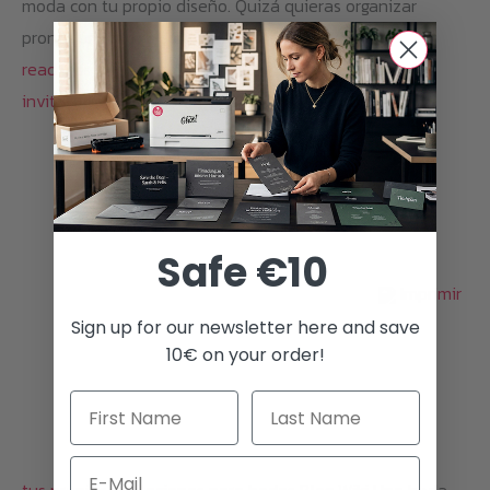
moda con tu propio diseño. Quizá quieras organizar
pronto una despedida…
read more
read less
más información
Imprimir tus propias
invitaciones para bodas
Safe €10
Imprimir
Sign up for our newsletter here and save
10€ on your order!
Email
tus propias invitaciones para bodas
Blog
Wiki
Una boda