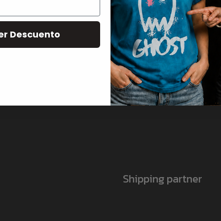
les
s de tóner
er Descuento
e promoción
roductos de papelería
transferencia y prensas
Shipping partner