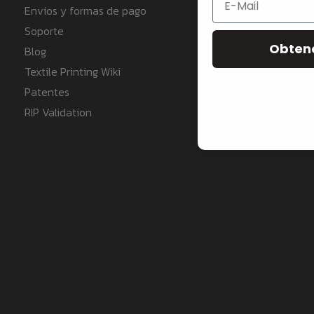
Envíos y formas de pago
Ghost Bund
Soporte
Consumible
Obten
Blog
Artículos d
Textile Printing Wiki
Papeles y p
Patentes
Papeles de 
RIP Validation
térmicas