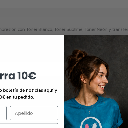
mpresión con Tóner Blanco, Tóner Sublime, Tóner Neón y transfer
rra 10€
o boletín de noticias aquí y
 de baja en cualquier momento. Puedes encontrar nuestra política de privac
0€ en tu pedido.
s
Safe payment meth