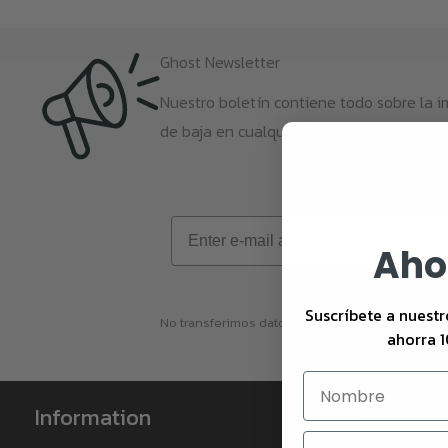
Ghost Newsletter
Nuestro boletín contiene todo sobre la i
de baja en cualquier momento.
Email
Aho
Suscríbete a nuestr
No transferimos datos a terceros. Puedes darte
ahorra 1
Information
Product
Email