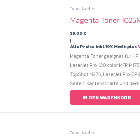
Toner kaufen
Magenta Toner 1025M
39,00
€
i
Alle Preise inkl.19% MwSt.plus
V
Magenta Toner geeignet für HP 
LaserJet Pro 100 color MFP M175
TopShot M275, LaserJet Pro CP1
Seiten. Kantenscharfe und dec
IN DEN WARENKORB
Toner kaufen