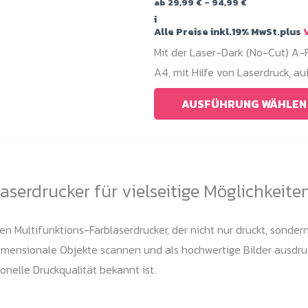
Preisspanne:
ab
29,99
€
–
94,99
€
29,99 €
i
bis
Alle Preise inkl.19% MwSt.plus
V
94,99 €
Mit der Laser-Dark (No-Cut) A-Fo
A4, mit Hilfe von Laserdruck, au
AUSFÜHRUNG WÄHLEN
aserdrucker für vielseitige Möglichkeite
n Multifunktions-Farblaserdrucker, der nicht nur druckt, sondern
ensionale Objekte scannen und als hochwertige Bilder ausdrucken
nelle Druckqualität bekannt ist.