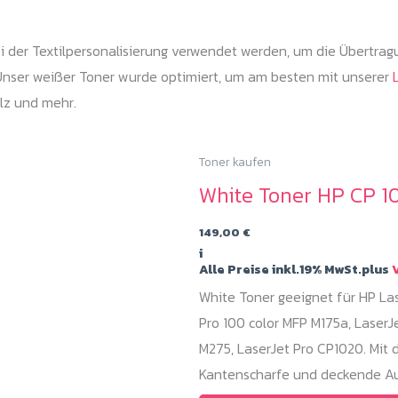
 der Textilpersonalisierung verwendet werden, um die Übertrag
 Unser weißer Toner wurde optimiert, um am besten mit unserer
ilz und mehr.
Toner kaufen
White Toner HP CP 1
149,00
€
i
Alle Preise inkl.19% MwSt.plus
V
White Toner geeignet für HP Las
Pro 100 color MFP M175a, LaserJ
M275, LaserJet Pro CP1020. Mit d
Kantenscharfe und deckende Au