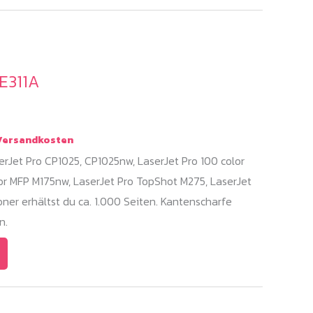
E311A
ersandkosten
rJet Pro CP1025, CP1025nw, LaserJet Pro 100 color
or MFP M175nw, LaserJet Pro TopShot M275, LaserJet
ner erhältst du ca. 1.000 Seiten. Kantenscharfe
n.