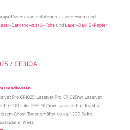
ungseffizienz von Halbtönen zu verbessern und
Laser-Dark (no-cut) A-Folie
und
Laser-Dark B-Papier
025 / CE310A
ersandkosten
erJet Pro CP1025, LaserJet Pro CP1025nw, LaserJet
et Pro 100 color MFP M175nw, LaserJet Pro TopShot
iesem Ghost Toner erhältst du ca. 1.200 Seite.
sdrucke in Weiß.