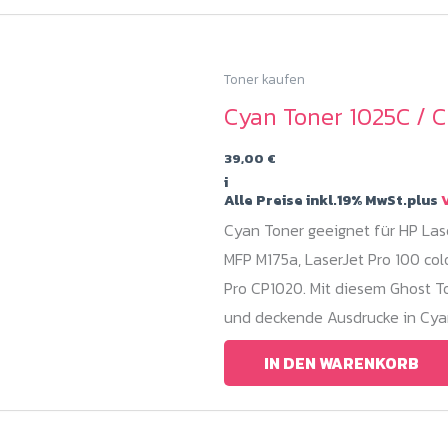
Toner kaufen
Cyan Toner 1025C / C
39,00
€
i
Alle Preise inkl.19% MwSt.plus
V
Cyan Toner geeignet für HP Lase
MFP M175a, LaserJet Pro 100 col
Pro CP1020. Mit diesem Ghost To
und deckende Ausdrucke in Cya
IN DEN WARENKORB