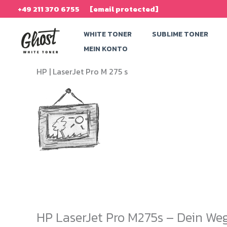
Zum
+49 211 370 6755
[email protected]
Inhalt
WHITE TONER
SUBLIME TONER
springen
MEIN KONTO
HP |
LaserJet Pro M 275 s
HP LaserJet Pro M275s – Dein Weg