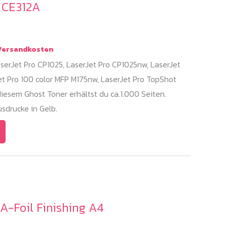
/ CE312A
ersandkosten
serJet Pro CP1025, LaserJet Pro CP1025nw, LaserJet
et Pro 100 color MFP M175nw, LaserJet Pro TopShot
diesem Ghost Toner erhältst du ca.1.000 Seiten.
sdrucke in Gelb.
A-Foil Finishing A4