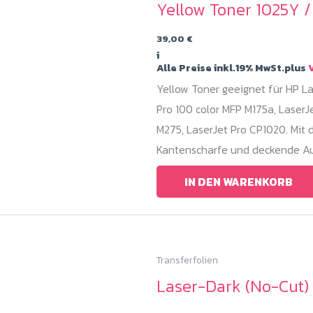
Yellow Toner 1025Y 
39,00
€
i
Alle Preise inkl.19% MwSt.plus
V
Yellow Toner geeignet für HP La
Pro 100 color MFP M175a, LaserJ
M275, LaserJet Pro CP1020. Mit 
Kantenscharfe und deckende Au
IN DEN WARENKORB
Transferfolien
Laser-Dark (No-Cut) 