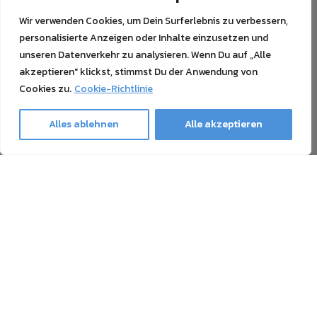
Wir verwenden Cookies, um Dein Surferlebnis zu verbessern,
personalisierte Anzeigen oder Inhalte einzusetzen und
unseren Datenverkehr zu analysieren. Wenn Du auf „Alle
akzeptieren" klickst, stimmst Du der Anwendung von
Cookies zu.
Cookie-Richtlinie
Alles ablehnen
Alle akzeptieren
Ghost Newsletter
Unser Newsletter enthält alles Wissenswerte über den
Druck mit Weißtoner, Sublimationstoner, Neon-Toner und
Tonerübertragung, sowie Neuigkeiten und Angebote. Die