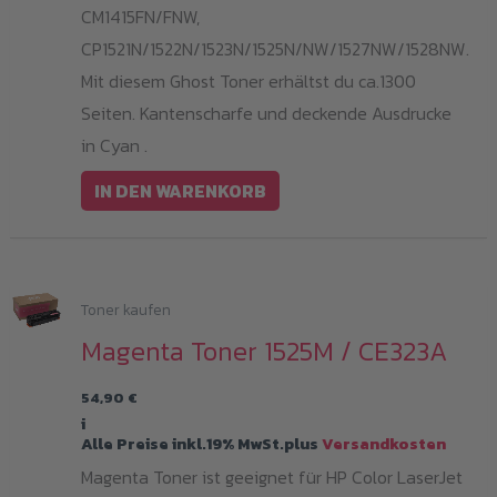
CM1415FN/FNW,
CP1521N/1522N/1523N/1525N/NW/1527NW/1528NW.
Mit diesem Ghost Toner erhältst du ca.1300
Seiten. Kantenscharfe und deckende Ausdrucke
in Cyan .
IN DEN WARENKORB
Toner kaufen
Magenta Toner 1525M / CE323A
54,90
€
i
Alle Preise inkl.19% MwSt.plus
Versandkosten
Magenta Toner ist geeignet für HP Color LaserJet