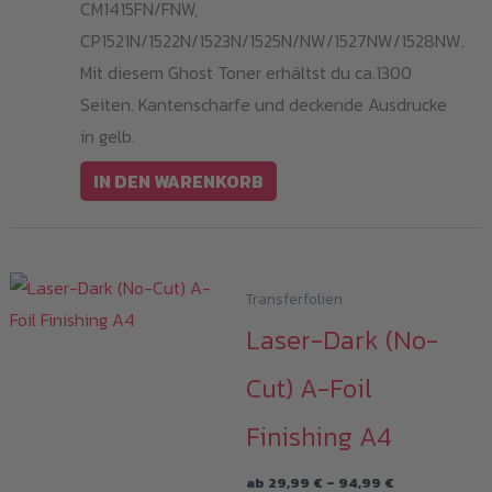
CM1415FN/FNW,
CP1521N/1522N/1523N/1525N/NW/1527NW/1528NW.
Mit diesem Ghost Toner erhältst du ca.1300
Seiten. Kantenscharfe und deckende Ausdrucke
in gelb.
IN DEN WARENKORB
Transferfolien
Laser-Dark (No-
Cut) A-Foil
Finishing A4
Preisspanne:
ab
29,99
€
–
94,99
€