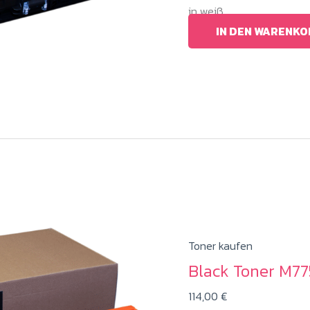
in weiß.
IN DEN WARENKO
Toner kaufen
Black Toner M7
114,00
€