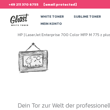
Zum
+49 211 370 6755
[email protected]
Inhalt
WHITE TONER
SUBLIME TONER
springen
MEIN KONTO
HP |
LaserJet Enterprise 700 Color MFP M 775 z plu
Dein Tor zur Welt der professione