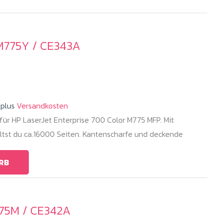
M775Y / CE343A
.plus
Versandkosten
ür HP LaserJet Enterprise 700 Color M775 MFP. Mit
ltst du ca.16000 Seiten. Kantenscharfe und deckende
RB
775M / CE342A