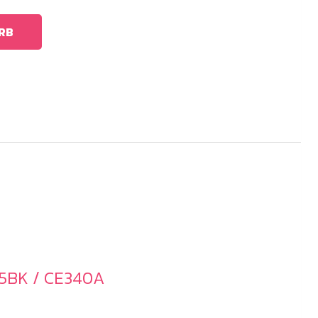
RB
75BK / CE340A