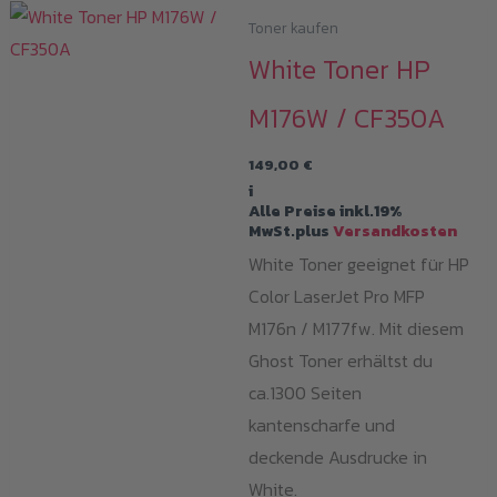
Toner kaufen
White Toner HP
M176W / CF350A
149,00
€
i
Alle Preise inkl.19%
MwSt.plus
Versandkosten
White Toner geeignet für HP
Color LaserJet Pro MFP
M176n / M177fw. Mit diesem
Ghost Toner erhältst du
ca.1300 Seiten
kantenscharfe und
deckende Ausdrucke in
White.