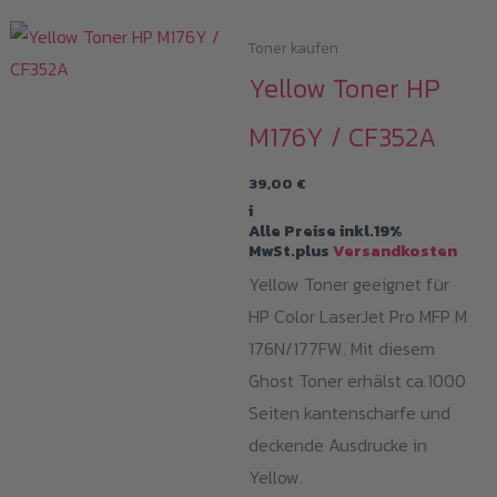
Toner kaufen
Yellow Toner HP
M176Y / CF352A
39,00
€
i
Alle Preise inkl.19%
MwSt.plus
Versandkosten
Yellow Toner geeignet für
HP Color LaserJet Pro MFP M
176N/177FW. Mit diesem
Ghost Toner erhälst ca.1000
Seiten kantenscharfe und
deckende Ausdrucke in
Yellow.