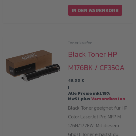
IN DEN WARENKORB
Toner kaufen
Black Toner HP
M176BK / CF350A
49,00
€
i
Alle Preise inkl.19%
MwSt.plus
Versandkosten
Black Toner geeignet für HP
Color LaserJet Pro MFP M
176N/177FW. Mit diesem
Ghost Toner erhältst du