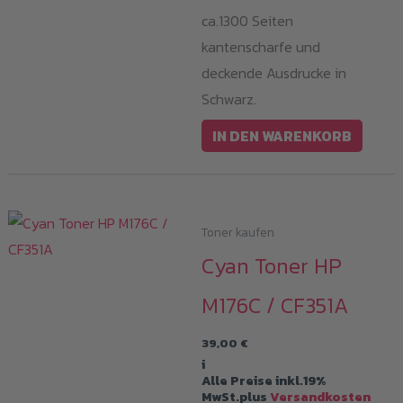
ca.1300 Seiten
kantenscharfe und
deckende Ausdrucke in
Schwarz.
IN DEN WARENKORB
Toner kaufen
Cyan Toner HP
M176C / CF351A
39,00
€
i
Alle Preise inkl.19%
MwSt.plus
Versandkosten