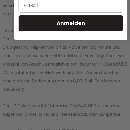
Email
verschiedene Materialien übertragen und so individuelle und
einzigartige Produkte herstellen.
Anmelden
Technische Daten und Eigenschaften
Der HP Color LaserJet Enterprise CM4540 MFP bietet eine
Druckgeschwindigkeit von bis zu 42 Seiten pro Minute und
eine Druckauflösung von 600 x 600 dpi. Er verfügt über eine
Vielzahl von Anschlussmöglichkeiten, darunter Hi-Speed USB
2.0, Gigabit Ethernet-Netzwerk und WiFi. Zudem bietet er
eine einfache Bedienung über ein 8,07-Zoll-Touchscreen-
Steuerung.
Der HP Color LaserJet Enterprise CM4540 MFP ist mit den
folgenden Ghost Toner und Transferprodukten kompatibel: