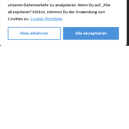
Support
unseren Datenverkehr zu analysieren. Wenn Du auf „Alle
akzeptieren" klickst, stimmst Du der Anwendung von
Blog
Cookies zu.
Cookie-Richtlinie
Textile Printing Wiki
Patente
Alles ablehnen
Alle akzeptieren
RIP Validation
Products
Drucker Bundles
Toner kaufen
Ghost-Merchandise
Papier und Papeterie
Transfermaterial und Pressen
Safe payment methods