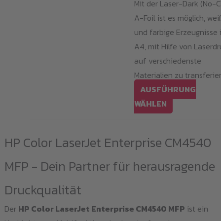
Mit der Laser-Dark (No-C
A-Foil ist es möglich, we
und farbige Erzeugnisse 
A4, mit Hilfe von Laserdr
auf verschiedenste
Materialien zu transferie
AUSFÜHRUNG
Dieses
WÄHLEN
Produkt
weist
HP Color LaserJet Enterprise CM4540
mehrere
Varianten
MFP - Dein Partner für herausragende
auf.
Druckqualität
Die
Optionen
Der
HP Color LaserJet Enterprise CM4540 MFP
ist ein
können