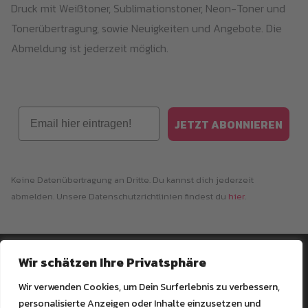
Druck mit Weißtoner, Sublimationstoner, Neon-Toner und
Tonerübertragung, sowie Neuigkeiten und Angebote. Die
Abmeldung ist jederzeit möglich.
Email
JETZT ABONNIEREN
Keine Datenübertragung an Dritte. Du kannst dich jederzeit
abmelden. Unsere Datenschutzrichtlinien findest du
hier
.
Information
Wir schätzen Ihre Privatsphäre
Wir verwenden Cookies, um Dein Surferlebnis zu verbessern,
Zahlungsinformationen
personalisierte Anzeigen oder Inhalte einzusetzen und