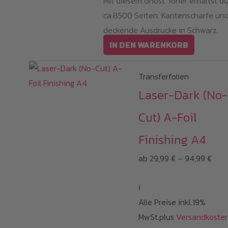
Mit diesem Ghost Toner erhältst d
ca.8500 Seiten. Kantenscharfe un
deckende Ausdrucke in Schwarz.
IN DEN WARENKORB
Transferfolien
Laser-Dark (No-
Cut) A-Foil
Finishing A4
Prei
ab
29,99
€
–
94,99
€
29,9
i
bis
Alle Preise inkl.19%
94,9
MwSt.plus
Versandkoste