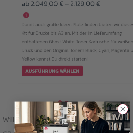
Preisspann
ab
2.049,00
€
–
2.129,00
€
mehrere
Varianten
2.049,00 €
i
auf.
Damit auch große Ideen Platz finden bieten wir diese
bis
Die
Kit für Drucke bis A3 an. Mit der im Lieferumfang
2.129,00 €
Optionen
enthaltenen Ghost White Toner Kartusche für weiße
können
Druck und den Original Tonern Black, Cyan, Magenta 
auf
Yellow kannst Du direkt starten!
der
AUSFÜHRUNG WÄHLEN
Produktseite
gewählt
werden
Willkommen beim HP Color LaserJet