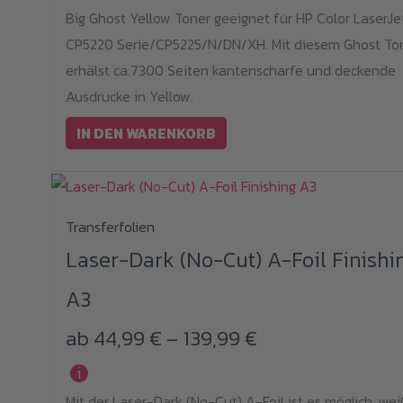
Big Ghost Yellow Toner geeignet für HP Color LaserJe
CP5220 Serie/CP5225/N/DN/XH. Mit diesem Ghost To
erhälst ca.7300 Seiten kantenscharfe und deckende
Ausdrucke in Yellow.
IN DEN WARENKORB
Dieses
Transferfolien
Produkt
Laser-Dark (No-Cut) A-Foil Finishi
weist
A3
mehrere
Varianten
Preisspanne:
ab
44,99
€
–
139,99
€
auf.
44,99 €
i
Die
Mit der Laser-Dark (No-Cut) A-Foil ist es möglich, we