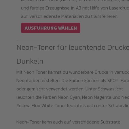
Optionen
bis
und farbige Erzeugnisse in A3 mit Hilfe von Laserdruc
können
139,99 €
auf verschiedenste Materialien zu transferieren.
auf
der
AUSFÜHRUNG WÄHLEN
Produktseite
gewählt
Neon-Toner für leuchtende Drucke
werden
Dunkeln
Mit Neon Toner kannst du wunderbare Drucke in verrüc
Neonfarben erstellen. Die Farben können als SPOT-Far
oder gemischt verwendet werden. Unter Schwarzlicht
leuchten die Farben Neon Cyan, Neon Magenta und Ne
Yellow. Fluo White Toner leuchtet auch unter Schwarzlic
Neon-Toner kann auch auf verschiedene Substrate