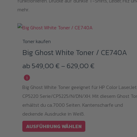
funktionieren. Drucke auf dunkle T-Shirts, Leder, Filz un
mehr.
Dieses
Toner kaufen
Produkt
Big Ghost White Toner / CE740A
weist
Preisspanne:
ab
549,00
€
–
629,00
€
mehrere
Varianten
549,00 €
i
auf.
Big Ghost White Toner geeignet für HP Color LaserJet
bis
Die
CP5220 Serie/CP5225/N/DN/XH. Mit diesem Ghost To
629,00 €
Optionen
erhältst du ca.7000 Seiten. Kantenscharfe und
können
deckende Ausdrucke in Weiß.
auf
AUSFÜHRUNG WÄHLEN
der