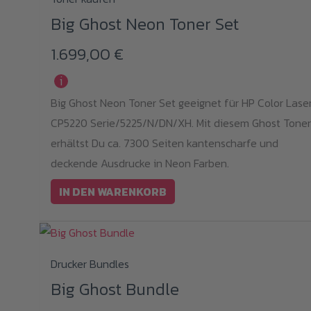
Big Ghost Neon Toner Set
1.699,00
€
i
Big Ghost Neon Toner Set geeignet für HP Color Lase
CP5220 Serie/5225/N/DN/XH. Mit diesem Ghost Toner
erhältst Du ca. 7300 Seiten kantenscharfe und
deckende Ausdrucke in Neon Farben.
IN DEN WARENKORB
Dieses
Drucker Bundles
Produkt
Big Ghost Bundle
weist