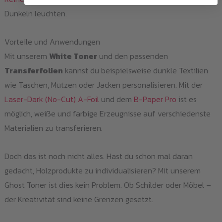
Dunkeln leuchten.
Vorteile und Anwendungen
Mit unserem
White Toner
und den passenden
Transferfolien
kannst du beispielsweise dunkle Textilien
wie Taschen, Mützen oder Jacken personalisieren. Mit der
Laser-Dark (No-Cut) A-Foil
und dem
B-Paper Pro
ist es
möglich, weiße und farbige Erzeugnisse auf verschiedenste
Materialien zu transferieren.
Doch das ist noch nicht alles. Hast du schon mal daran
gedacht, Holzprodukte zu individualisieren? Mit unserem
Ghost Toner ist dies kein Problem. Ob Schilder oder Möbel –
der Kreativität sind keine Grenzen gesetzt.