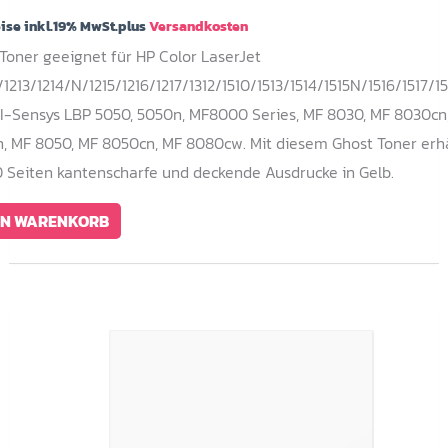
eise inkl.19% MwSt.plus
Versandkosten
 Toner geeignet für HP Color LaserJet
1213/1214/N/1215/1216/1217/1312/1510/1513/1514/1515N/1516/1517/15
I-Sensys LBP 5050, 5050n, MF8000 Series, MF 8030, MF 8030cn
, MF 8050, MF 8050cn, MF 8080cw. Mit diesem Ghost Toner erhä
0 Seiten kantenscharfe und deckende Ausdrucke in Gelb.
EN WARENKORB