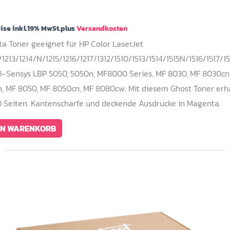
eise inkl.19% MwSt.plus
Versandkosten
a Toner geeignet für HP Color LaserJet
1213/1214/N/1215/1216/1217/1312/1510/1513/1514/1515N/1516/1517/15
I-Sensys LBP 5050, 5050n, MF8000 Series, MF 8030, MF 8030cn
, MF 8050, MF 8050cn, MF 8080cw. Mit diesem Ghost Toner erhä
0 Seiten. Kantenscharfe und deckende Ausdrucke in Magenta.
EN WARENKORB