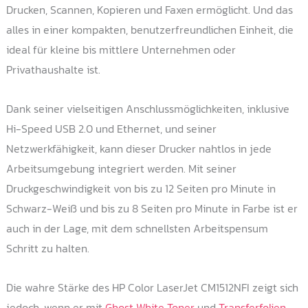
der
Drucken, Scannen, Kopieren und Faxen ermöglicht. Und das
Produktseite
alles in einer kompakten, benutzerfreundlichen Einheit, die
gewählt
ideal für kleine bis mittlere Unternehmen oder
werden
Privathaushalte ist.
Dank seiner vielseitigen Anschlussmöglichkeiten, inklusive
Hi-Speed USB 2.0 und Ethernet, und seiner
Netzwerkfähigkeit, kann dieser Drucker nahtlos in jede
Arbeitsumgebung integriert werden. Mit seiner
Druckgeschwindigkeit von bis zu 12 Seiten pro Minute in
Schwarz-Weiß und bis zu 8 Seiten pro Minute in Farbe ist er
auch in der Lage, mit dem schnellsten Arbeitspensum
Schritt zu halten.
Die wahre Stärke des HP Color LaserJet CM1512NFI zeigt sich
jedoch, wenn er mit
Ghost White Toner
und
Transferfolien