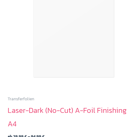
Transferfolien
Laser-Dark (No-Cut) A-Foil Finishing
A4
Preisspanne:
ab
29,99
€
–
94,99
€