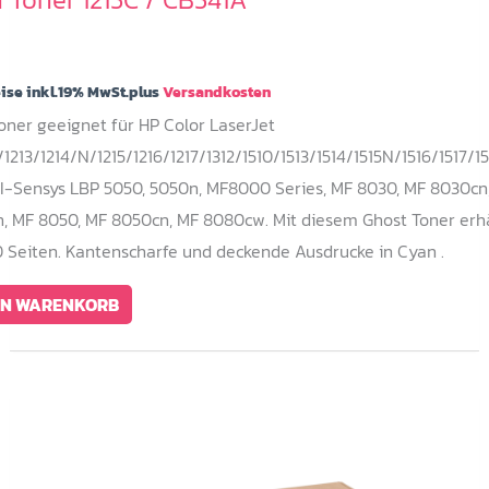
eise inkl.19% MwSt.plus
Versandkosten
oner geeignet für HP Color LaserJet
1213/1214/N/1215/1216/1217/1312/1510/1513/1514/1515N/1516/1517/15
I-Sensys LBP 5050, 5050n, MF8000 Series, MF 8030, MF 8030cn
, MF 8050, MF 8050cn, MF 8080cw. Mit diesem Ghost Toner erhä
0 Seiten. Kantenscharfe und deckende Ausdrucke in Cyan .
EN WARENKORB