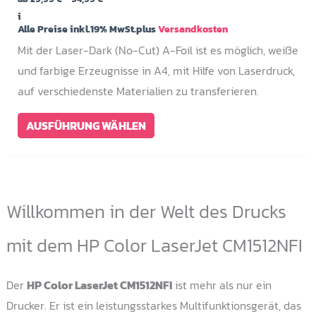
29,99 €
i
bis
Alle Preise inkl.19% MwSt.plus
Versandkosten
94,99 €
Mit der Laser-Dark (No-Cut) A-Foil ist es möglich, weiße
und farbige Erzeugnisse in A4, mit Hilfe von Laserdruck,
auf verschiedenste Materialien zu transferieren.
Dieses
AUSFÜHRUNG WÄHLEN
Produkt
weist
mehrere
Varianten
Willkommen in der Welt des Drucks
auf.
Die
mit dem HP Color LaserJet CM1512NFI
Optionen
können
Der
HP Color LaserJet CM1512NFI
ist mehr als nur ein
auf
Drucker. Er ist ein leistungsstarkes Multifunktionsgerät, das