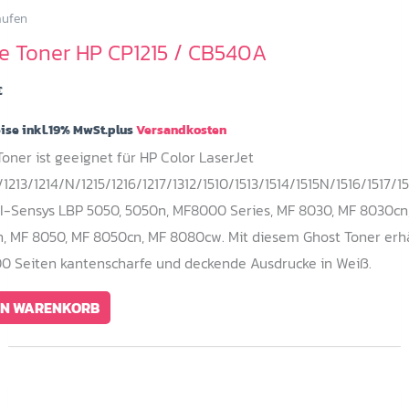
aufen
e Toner HP CP1215 / CB540A
€
eise inkl.19% MwSt.plus
Versandkosten
oner ist geeignet für HP Color LaserJet
1213/1214/N/1215/1216/1217/1312/1510/1513/1514/1515N/1516/1517/15
I-Sensys LBP 5050, 5050n, MF8000 Series, MF 8030, MF 8030cn
, MF 8050, MF 8050cn, MF 8080cw. Mit diesem Ghost Toner erhä
200 Seiten kantenscharfe und deckende Ausdrucke in Weiß.
EN WARENKORB