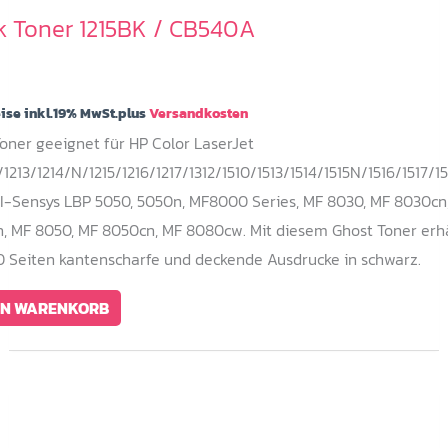
k Toner 1215BK / CB540A
eise inkl.19% MwSt.plus
Versandkosten
Toner geeignet für HP Color LaserJet
1213/1214/N/1215/1216/1217/1312/1510/1513/1514/1515N/1516/1517/15
I-Sensys LBP 5050, 5050n, MF8000 Series, MF 8030, MF 8030cn
, MF 8050, MF 8050cn, MF 8080cw. Mit diesem Ghost Toner erhä
0 Seiten kantenscharfe und deckende Ausdrucke in schwarz.
EN WARENKORB