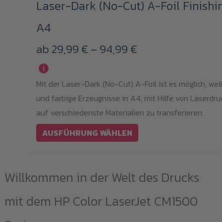
Produkt
Laser-Dark (No-Cut) A-Foil Finishi
weist
A4
mehrere
Varianten
Preisspanne:
ab
29,99
€
–
94,99
€
auf.
29,99 €
i
Die
Mit der Laser-Dark (No-Cut) A-Foil ist es möglich, we
Optionen
bis
und farbige Erzeugnisse in A4, mit Hilfe von Laserdruc
können
94,99 €
auf verschiedenste Materialien zu transferieren.
auf
der
AUSFÜHRUNG WÄHLEN
Produktseite
gewählt
Willkommen in der Welt des Drucks
werden
mit dem HP Color LaserJet CM1500