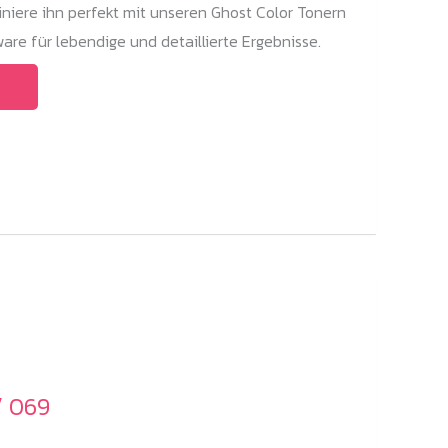
niere ihn perfekt mit unseren Ghost Color Tonern
are für lebendige und detaillierte Ergebnisse.
Dieses
Produkt
weist
mehrere
Varianten
auf.
Die
Optionen
können
auf
der
Produktseite
/ 069
gewählt
werden
e: