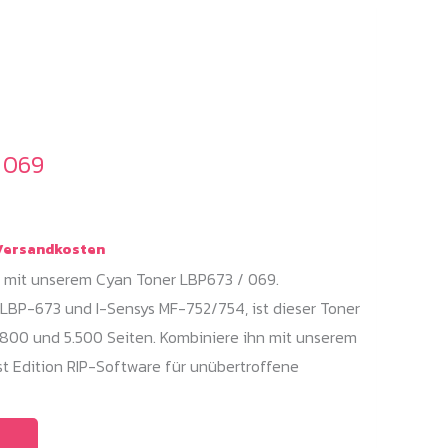
Die
Optionen
können
auf
der
Produktseite
 069
gewählt
werden
e:
ersandkosten
 mit unserem Cyan Toner LBP673 / 069.
LBP-673 und I-Sensys MF-752/754, ist dieser Toner
 1.800 und 5.500 Seiten. Kombiniere ihn mit unserem
t Edition RIP-Software für unübertroffene
Dieses