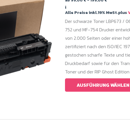
ab
99,00
€
–
199,00
€
99,00 €
i
bis
Alle Preise inkl.19% MwSt.plus
V
199,00 €
Der schwarze Toner LBP673 / 06
752 und MF-754 Drucker entwick
von 2.000 Seiten oder einer ho
zertifiziert nach den ISO/IEC 19
gestochen scharfe Texte und tie
Druckbedarf sowie für den Tran
Toner und der RIP Ghost Edition
AUSFÜHRUNG WÄHLEN