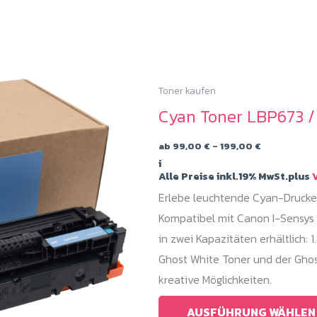
Toner kaufen
Cyan Toner LBP673 /
Preisspann
ab
99,00
€
–
199,00
€
99,00 €
i
bis
Alle Preise inkl.19% MwSt.plus
V
199,00 €
Erlebe leuchtende Cyan-Drucke
Kompatibel mit Canon I-Sensys 
in zwei Kapazitäten erhältlich:
Ghost White Toner und der Ghos
kreative Möglichkeiten.
AUSFÜHRUNG WÄHLEN