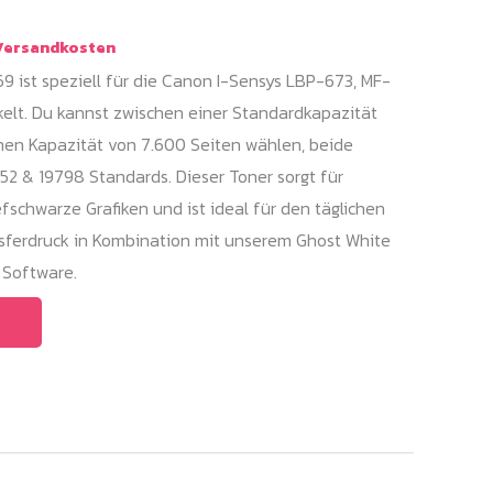
ersandkosten
9 ist speziell für die Canon I-Sensys LBP-673, MF-
elt. Du kannst zwischen einer Standardkapazität
hen Kapazität von 7.600 Seiten wählen, beide
752 & 19798 Standards. Dieser Toner sorgt für
fschwarze Grafiken und ist ideal für den täglichen
sferdruck in Kombination mit unserem Ghost White
 Software.
Dieses
Produkt
weist
mehrere
Varianten
auf.