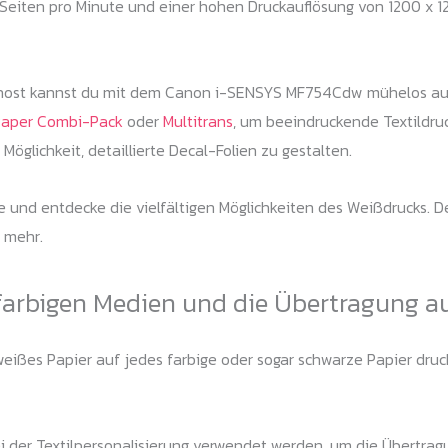
eiten pro Minute und einer hohen Druckauflösung von 1200 x 120
Ghost kannst du mit dem Canon i-SENSYS MF754Cdw mühelos au
Paper Combi-Pack
oder
Multitrans
, um beeindruckende Textildruc
öglichkeit, detaillierte Decal-Folien zu gestalten.
e und entdecke die vielfältigen Möglichkeiten des Weißdrucks.
s mehr.
farbigen Medien und die Übertragung a
ißes Papier auf jedes farbige oder sogar schwarze Papier drucke
 der Textilpersonalisierung verwendet werden, um die Übertrag