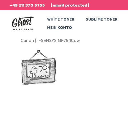
Zum
+49 211 370 6755
[email protected]
Inhalt
WHITE TONER
SUBLIME TONER
springen
MEIN KONTO
Canon |
i-SENSYS MF754Cdw