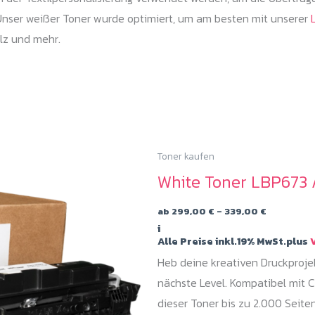
 Unser weißer Toner wurde optimiert, um am besten mit unserer
ilz und mehr.
Toner kaufen
White Toner LBP673 
Preisspan
ab
299,00
€
–
339,00
€
299,00 €
i
bis
Alle Preise inkl.19% MwSt.plus
V
339,00 €
Heb deine kreativen Druckproj
nächste Level. Kompatibel mit 
dieser Toner bis zu 2.000 Seit