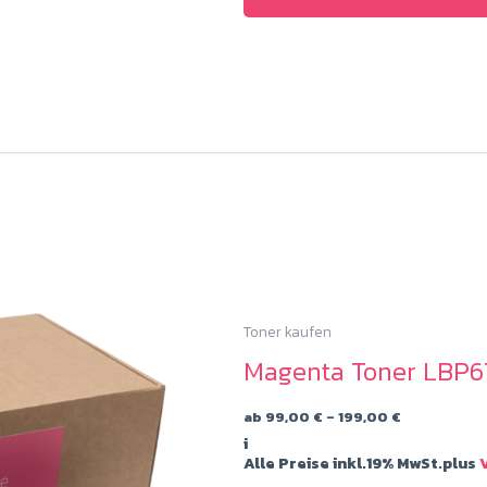
Toner kaufen
Magenta Toner LBP6
Preisspann
ab
99,00
€
–
199,00
€
99,00 €
i
bis
Alle Preise inkl.19% MwSt.plus
V
199,00 €