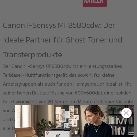
Dieses
WÄHLEN
Produkt
weist
Canon I-Sensys MF8580cdw: Der
mehrere
Varianten
ideale Partner für Ghost Toner und
auf.
Transferprodukte
Die
Optionen
Der Canon I-Sensys MF8580cdw ist ein leistungsstarkes
können
Farblaser-Multifunktionsgerät, das sowohl für kleine
auf
Arbeitsgruppen als auch für den Heimgebrauch ideal ist. Mit
der
seiner hohen Druckauflösung von 600x600dpi, einer soliden
Produktseite
Geschwindigkeit von 20 Seiten pro Minute und einer Vielzahl
gewählt
von Anschlussmöglichkeiten, einschließlich Wi-Fi, Ethernet
werden
und USB 2.0, ist dieser Drucker ein verlässlicher Partner für
alle Druckaufgaben.