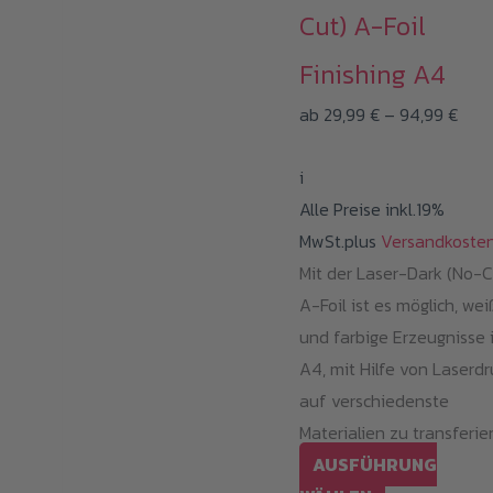
Cut) A-Foil
Finishing A4
Prei
ab
29,99
€
–
94,99
€
29,9
i
bis
Alle Preise inkl.19%
94,9
MwSt.plus
Versandkoste
Mit der Laser-Dark (No-C
A-Foil ist es möglich, we
und farbige Erzeugnisse 
A4, mit Hilfe von Laserdr
auf verschiedenste
Materialien zu transferie
AUSFÜHRUNG