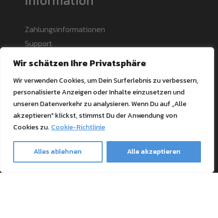
Information
Zahlungsinformationen
Support
Blog
Wir schätzen Ihre Privatsphäre
Textile Printing Wiki
Wir verwenden Cookies, um Dein Surferlebnis zu verbessern,
Patente
personalisierte Anzeigen oder Inhalte einzusetzen und
RIP Validation
unseren Datenverkehr zu analysieren. Wenn Du auf „Alle
akzeptieren" klickst, stimmst Du der Anwendung von
Products
Cookies zu.
Cookie-Richtlinie
Alles ablehnen
Alle akzeptieren
Drucker Bundles
Toner kaufen
Ghost-Merchandise
Papier und Papeterie
Transfermaterial und Pressen