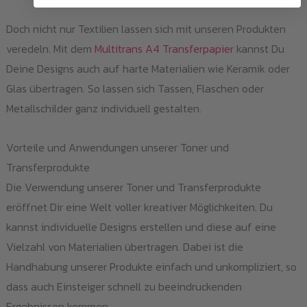
Doch nicht nur Textilien lassen sich mit unseren Produkten
veredeln. Mit dem
Multitrans A4 Transferpapier
kannst Du
Deine Designs auch auf harte Materialien wie Keramik oder
Glas übertragen. So lassen sich Tassen, Flaschen oder
Metallschilder ganz individuell gestalten.
Vorteile und Anwendungen unserer Toner und
Transferprodukte
Die Verwendung unserer Toner und Transferprodukte
eröffnet Dir eine Welt voller kreativer Möglichkeiten. Du
kannst individuelle Designs erstellen und diese auf eine
Vielzahl von Materialien übertragen. Dabei ist die
Handhabung unserer Produkte einfach und unkompliziert, so
dass auch Einsteiger schnell zu beeindruckenden
Ergebnissen kommen.