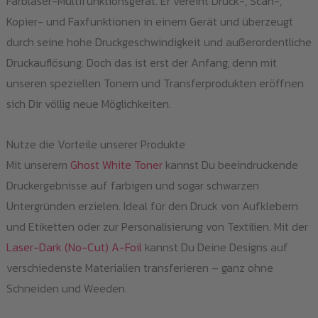
Farblaser-Multifunktionsgerät. Er vereint Druck-, Scan-,
der
Kopier- und Faxfunktionen in einem Gerät und überzeugt
Pro
durch seine hohe Druckgeschwindigkeit und außerordentliche
gew
Druckauflösung. Doch das ist erst der Anfang, denn mit
we
unseren speziellen Tonern und Transferprodukten eröffnen
sich Dir völlig neue Möglichkeiten.
Nutze die Vorteile unserer Produkte
Mit unserem
Ghost White Toner
kannst Du beeindruckende
Druckergebnisse auf farbigen und sogar schwarzen
Untergründen erzielen. Ideal für den Druck von Aufklebern
und Etiketten oder zur Personalisierung von Textilien. Mit der
Laser-Dark (No-Cut) A-Foil
kannst Du Deine Designs auf
verschiedenste Materialien transferieren – ganz ohne
Schneiden und Weeden.