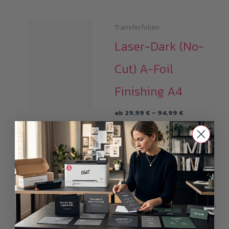
Transferfolien
Laser-Dark (No-
Cut) A-Foil
Finishing A4
Preisspanne:
ab
29,99
€
–
94,99
€
29,99 €
i
bis
Alle Preise inkl.19%
94,99 €
MwSt.plus
Versandkosten
Mit der Laser-Dark (No-Cut)
A-Foil ist es möglich, weiße
und farbige Erzeugnisse in
A4, mit Hilfe von Laserdruck,
auf verschiedenste