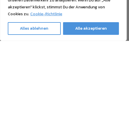
unseren Datenverkehr zu analysieren. Wenn Du auf „Alle
akzeptieren" klickst, stimmst Du der Anwendung von
Cookies zu.
Cookie-Richtlinie
Alles ablehnen
Alle akzeptieren
Ghost Newsletter
Unser Newsletter enthält alles Wissenswerte über den
Druck mit Weißtoner, Sublimationstoner, Neon-Toner und
Tonerübertragung, sowie Neuigkeiten und Angebote. Die
Abmeldung ist jederzeit möglich.