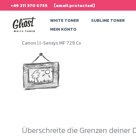
Zum
+49 211 370 6755
[email protected]
Inhalt
WHITE TONER
SUBLIME TONER
springen
MEIN KONTO
Canon |
I-Sensys MF 729 Cx
Überschreite die Grenzen deiner