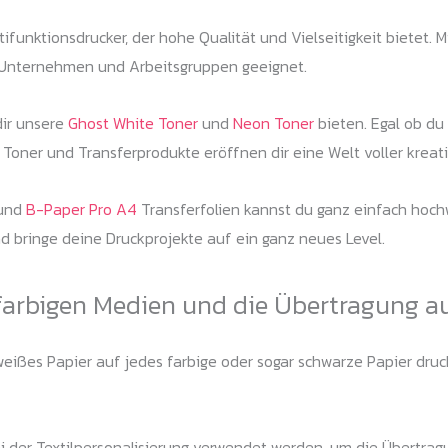
ifunktionsdrucker, der hohe Qualität und Vielseitigkeit bietet.
e Unternehmen und Arbeitsgruppen geeignet.
dir unsere
Ghost White Toner
und
Neon Toner
bieten. Egal ob du
Toner und Transferprodukte eröffnen dir eine Welt voller kreati
und
B-Paper Pro A4
Transferfolien kannst du ganz einfach hoch
nd bringe deine Druckprojekte auf ein ganz neues Level.
farbigen Medien und die Übertragung a
ißes Papier auf jedes farbige oder sogar schwarze Papier drucke
 der Textilpersonalisierung verwendet werden, um die Übertrag