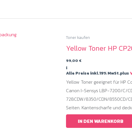
Toner kaufen
Yellow Toner HP CP2
99,00
€
i
Alle Preise inkl.19% MwSt.plus
V
Yellow Toner geeignet für HP 
Canon I-Sensys LBP-7200/C/
728CDW/8350/CDN/8550CD/CDN. 
Seiten. Kantenscharfe und deck
IN DEN WARENKORB