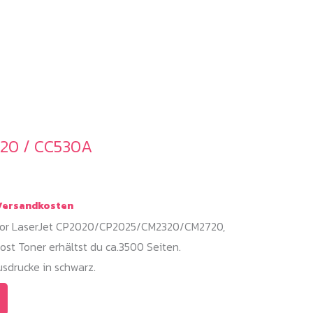
020 / CC530A
ersandkosten
olor LaserJet CP2020/CP2025/CM2320/CM2720,
st Toner erhältst du ca.3500 Seiten.
sdrucke in schwarz.