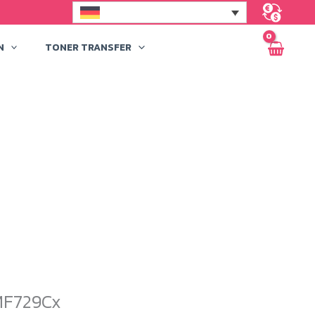
N
TONER TRANSFER
 MF729Cx