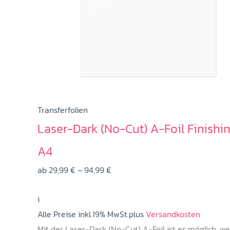
Transferfolien
Laser-Dark (No-Cut) A-Foil Finishi
A4
Preisspanne:
ab
29,99
€
–
94,99
€
29,99 €
i
bis
Alle Preise inkl.19% MwSt.plus
94,99 €
Versandkosten
Mit der Laser-Dark (No-Cut) A-Foil ist es möglich, w