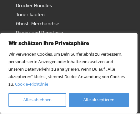
Drucker Bundles
Toner kaufen
Ghost-Merchandise
Papier und Papeterie
Transfermaterial und Pressen
Wir schätzen Ihre Privatsphäre
Wir verwenden Cookies, um Dein Surferlebnis zu verbessern,
Safe payment methods
personalisierte Anzeigen oder Inhalte einzusetzen und
unseren Datenverkehr zu analysieren. Wenn Du auf „Alle
akzeptieren" klickst, stimmst Du der Anwendung von Cookies
zu.
Cookie-Richtlinie
Alles ablehnen
Alle akzeptieren