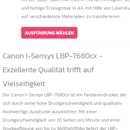
und farbige Erzeugnisse in A4, mit Hilfe von Laserdru
auf verschiedenste Materialien zu transferieren.
Dieses
AUSFÜHRUNG WÄHLEN
Produkt
weist
Canon I-Sensys LBP-7680cx -
mehrere
Varianten
Exzellente Qualität trifft auf
auf.
Vielseitigkeit
Die
Optionen
Der Canon I-Sensys LBP-7680cx ist ein Farblaserdrucker, der
können
sich durch seine hohe Druckgeschwindigkeit und qualitativ
auf
hochwertige Ausdrucke auszeichnet. Mit einer
der
Druckgeschwindigkeit von 20 Seiten pro Minute und einer
Produktseite
Druckauflösung von bis zu 9600x600dpi liefert der LBP-