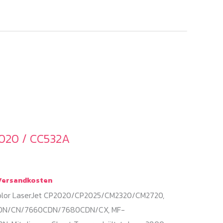
020 / CC532A
ersandkosten
Color LaserJet CP2020/CP2025/CM2320/CM2720,
CDN/CN/7660CDN/7680CDN/CX, MF-