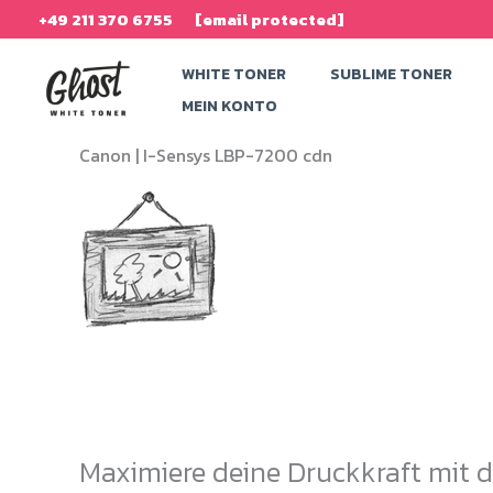
Zum
+49 211 370 6755
[email protected]
Inhalt
WHITE TONER
SUBLIME TONER
springen
MEIN KONTO
Canon |
I-Sensys LBP-7200 cdn
Maximiere deine Druckkraft mit