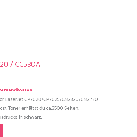
020 / CC530A
ersandkosten
olor LaserJet CP2020/CP2025/CM2320/CM2720,
st Toner erhältst du ca.3500 Seiten.
sdrucke in schwarz.