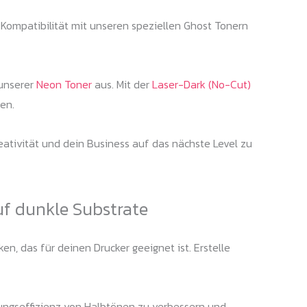
Kompatibilität mit unseren speziellen Ghost Tonern
 unserer
Neon Toner
aus. Mit der
Laser-Dark (No-Cut)
en.
eativität und dein Business auf das nächste Level zu
uf dunkle Substrate
n, das für deinen Drucker geeignet ist. Erstelle
ungseffizienz von Halbtönen zu verbessern und