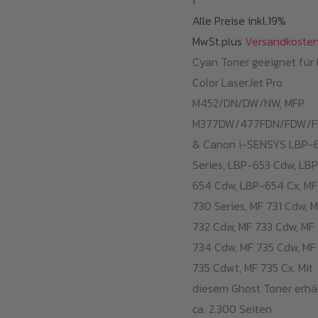
i
Alle Preise inkl.19%
MwSt.plus
Versandkoste
Cyan Toner geeignet für
Color LaserJet Pro
M452/DN/DW/NW, MFP
M377DW/477FDN/FDW/
& Canon i-SENSYS LBP-
Series, LBP-653 Cdw, LB
654 Cdw, LBP-654 Cx, MF
730 Series, MF 731 Cdw, 
732 Cdw, MF 733 Cdw, MF
734 Cdw, MF 735 Cdw, MF
735 Cdwt, MF 735 Cx. Mit
diesem Ghost Toner erhä
ca. 2.300 Seiten