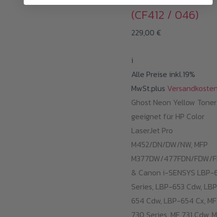
(CF412 / 046)
229,00
€
i
Alle Preise inkl.19%
MwSt.plus
Versandkoste
Ghost Neon Yellow Toner
geeignet für HP Color
LaserJet Pro
M452/DN/DW/NW, MFP
M377DW/477FDN/FDW/
& Canon i-SENSYS LBP-
Series, LBP-653 Cdw, LB
654 Cdw, LBP-654 Cx, MF
730 Series, MF 731 Cdw, 