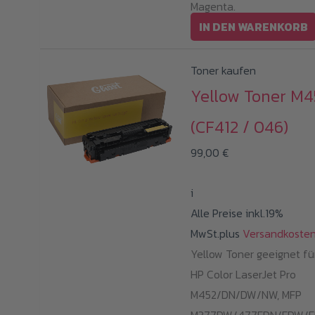
Magenta.
IN DEN WARENKORB
Toner kaufen
Yellow Toner M4
(CF412 / 046)
99,00
€
i
Alle Preise inkl.19%
MwSt.plus
Versandkoste
Yellow Toner geeignet fü
HP Color LaserJet Pro
M452/DN/DW/NW, MFP