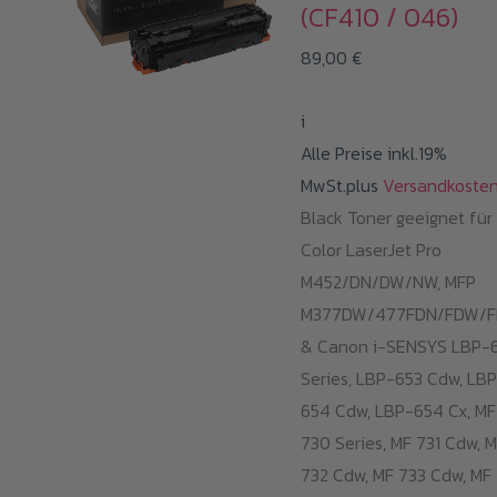
(CF410 / 046)
auf.
Die
89,00
€
Optionen
können
i
auf
Alle Preise inkl.19%
der
MwSt.plus
Versandkoste
Produktseite
Black Toner geeignet für
gewählt
Color LaserJet Pro
werden
M452/DN/DW/NW, MFP
M377DW/477FDN/FDW/
& Canon i-SENSYS LBP-
Series, LBP-653 Cdw, LB
654 Cdw, LBP-654 Cx, MF
730 Series, MF 731 Cdw, 
732 Cdw, MF 733 Cdw, MF