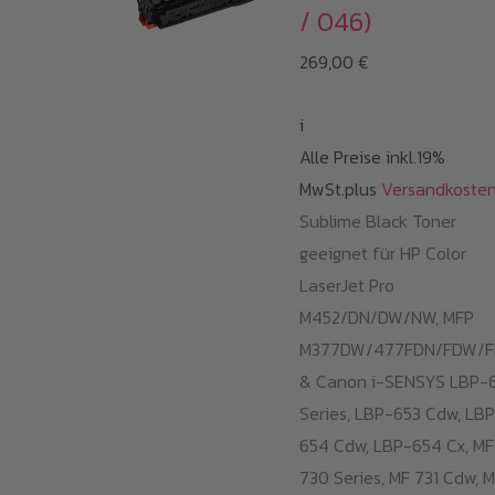
/ 046)
269,00
€
i
Alle Preise inkl.19%
MwSt.plus
Versandkoste
Sublime Black Toner
geeignet für HP Color
LaserJet Pro
M452/DN/DW/NW, MFP
M377DW/477FDN/FDW/
& Canon i-SENSYS LBP-
Series, LBP-653 Cdw, LB
654 Cdw, LBP-654 Cx, MF
730 Series, MF 731 Cdw, 