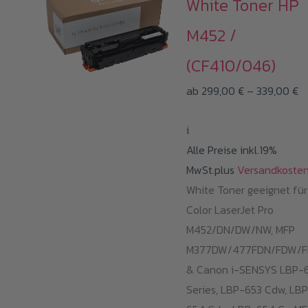
White Toner HP
M452 /
(CF410/046)
P
ab
299,00
€
–
339,00
€
2
i
bi
Alle Preise inkl.19%
3
MwSt.plus
Versandkoste
White Toner geeignet fü
Color LaserJet Pro
M452/DN/DW/NW, MFP
M377DW/477FDN/FDW/
& Canon i-SENSYS LBP-
Series, LBP-653 Cdw, LB