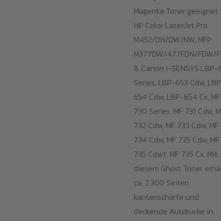
Magenta Toner geeignet 
HP Color LaserJet Pro
M452/DN/DW/NW, MFP
M377DW/477FDN/FDW/
& Canon i-SENSYS LBP-
Series, LBP-653 Cdw, LB
654 Cdw, LBP-654 Cx, MF
730 Series, MF 731 Cdw, 
732 Cdw, MF 733 Cdw, MF
734 Cdw, MF 735 Cdw, MF
735 Cdwt, MF 735 Cx. Mit
diesem Ghost Toner erhä
ca. 2.300 Seiten
kantenscharfe und
deckende Ausdrucke in