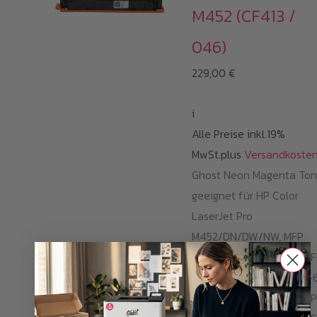
M452 (CF413 /
046)
229,00
€
i
Alle Preise inkl.19%
MwSt.plus
Versandkoste
Ghost Neon Magenta Ton
geeignet für HP Color
LaserJet Pro
M452/DN/DW/NW, MFP
M377DW/477FDN/FDW/
& Canon i-SENSYS LBP-
Series, LBP-653 Cdw, LB