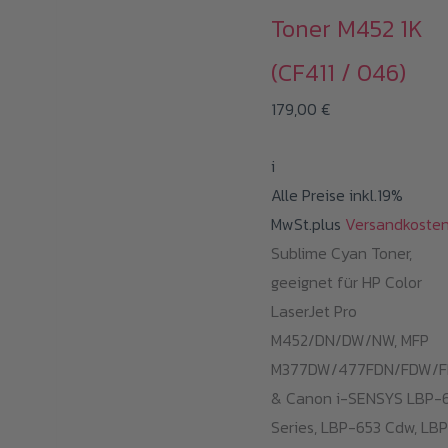
Toner M452 1K
(CF411 / 046)
179,00
€
i
Alle Preise inkl.19%
MwSt.plus
Versandkoste
Sublime Cyan Toner,
geeignet für HP Color
LaserJet Pro
M452/DN/DW/NW, MFP
M377DW/477FDN/FDW/
& Canon i-SENSYS LBP-
Series, LBP-653 Cdw, LB