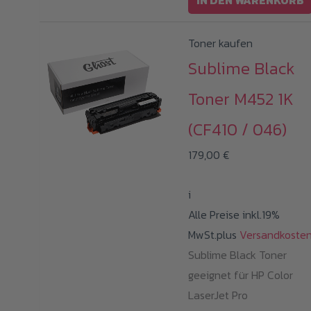
IN DEN WARENKORB
Toner kaufen
Sublime Black
Toner M452 1K
(CF410 / 046)
179,00
€
i
Alle Preise inkl.19%
MwSt.plus
Versandkoste
Sublime Black Toner
geeignet für HP Color
LaserJet Pro