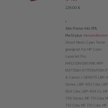
229,00
€
i
Alle Preise inkl.19%
MwSt.plus
Versandkoste
Ghost Neon Cyan Toner
geeignet für HP Color
LaserJet Pro
M452/DN/DW/NW, MFP
M377DW/477FDN/FDW/
& Canon i-SENSYS LBP-
Series, LBP-653 Cdw, LB
654 Cdw, LBP-654 Cx, MF
730 Series, MF 731 Cdw, 
732 Cdw, MF 733 Cdw, MF