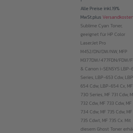
Alle Preise inkl.19%
MwSt.plus
Versandkoste
Sublime Cyan Toner,
geeignet für HP Color
LaserJet Pro
M452/DN/DW/NW, MFP
M377DW/477FDN/FDW/
& Canon i-SENSYS LBP-
Series, LBP-653 Cdw, LB
654 Cdw, LBP-654 Cx, MF
730 Series, MF 731 Cdw, 
732 Cdw, MF 733 Cdw, MF
734 Cdw, MF 735 Cdw, MF
735 Cdwt, MF 735 Cx. Mit
diesem Ghost Toner erhä