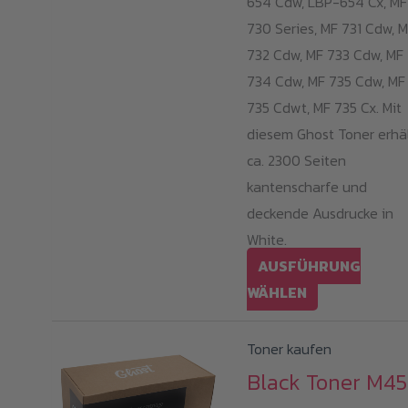
654 Cdw, LBP-654 Cx, MF
730 Series, MF 731 Cdw, 
732 Cdw, MF 733 Cdw, MF
734 Cdw, MF 735 Cdw, MF
735 Cdwt, MF 735 Cx. Mit
diesem Ghost Toner erhä
ca. 2300 Seiten
kantenscharfe und
deckende Ausdrucke in
White.
AUSFÜHRUNG
Dieses
WÄHLEN
Produkt
weist
Toner kaufen
mehrere
Black Toner M45
Varianten