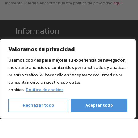
momento. Puedes encontrar nuestra política de privacidad
aquí
.
Information
Valoramos tu privacidad
Envíos y formas de pago
Soporte
Usamos cookies para mejorar su experiencia de navegación,
Blog
mostrarle anuncios o contenidos personalizados y analizar
nuestro tráfico. Al hacer clic en “Aceptar todo” usted da su
Textile Printing Wiki
consentimiento a nuestro uso de las
Patentes
cookies.
Política de cookies
RIP Validation
Rechazar todo
Aceptar todo
Products
Ghost Bundles