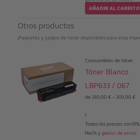
AÑADIR AL CARRITO
Otros productos
¡Paquetes y juegos de tóner disponibles para esta impr
Consumibles de tóner
Tóner Blanco
LBP633 / 067
R
de
265,00
€
-
305,00
€
d
i
pr
Todos los precios con19%
d
MwSt.y
gastos de envío
26