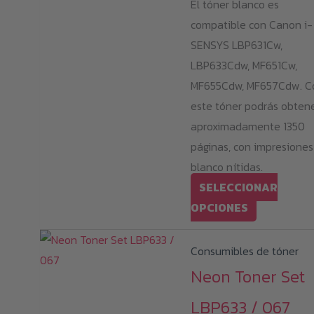
El tóner blanco es
ha
compatible con Canon i-
30
SENSYS LBP631Cw,
LBP633Cdw, MF651Cw,
MF655Cdw, MF657Cdw. C
este tóner podrás obten
aproximadamente 1350
páginas, con impresiones
blanco nítidas.
SELECCIONAR
Este
OPCIONES
producto
tiene
Consumibles de tóner
múltiples
Neon Toner Set
variantes.
LBP633 / 067
Las