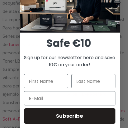
pequeñas oficinas y particulares que buscan una impresión
de alta calidad.
La impresión se vuelve más creativa con los productos Ghost
Para hacer que tu impresora Canon i-SENSYS LBP-630
Series sea aún más versátil, te ofrecemos una amplia gama
Safe €10
de
toners y productos de transferencia
que te permitirán
personalizar tus proyectos de impresión. Entre ellos, el White
Sign up for our newsletter here and save
Toner LBP633 / 067, que es perfectamente compatible con
10€ on your order!
tu impresora y te permite imprimir con un blanco intenso y
vibrante. Nuestros productos de transferencia son ideales
para personalizar una amplia gama de materiales. Por
ejemplo, puedes usar nuestras
A-Foil
y
B-Paper Pro
para
Email
transferir tus diseños a madera, creando así letreros
personalizados o muebles únicos. O puedes usar nuestra
Flex
Subscribe
Soft A-Foil
para imprimir en cuero, creando así accesorios de
moda personalizados como carteras o cinturones. Además,