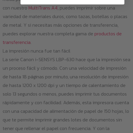
con nuestro
MultiTrans A4
, puedes imprimir sobre una
variedad de materiales duros, como tazas, botellas o placas
de metal. Y si necesitas más opciones de transferencia,
puedes explorar nuestra completa gama de
productos de
transferencia
.
La impresión nunca fue tan fácil
La serie Canon i-SENSYS LBP-630 hace que la impresión sea
un proceso fácil y cómodo. Con una velocidad de impresión
de hasta 18 páginas por minuto, una resolución de impresión
de hasta 1200 x 1200 dpi y un tiempo de calentamiento de
solo 13 segundos o menos, puedes imprimir tus documentos
rápidamente y con facilidad. Además, esta impresora cuenta
con una capacidad de alimentación de papel de 150 hojas, lo
que te permite imprimir grandes lotes de documentos sin
tener que rellenar el papel con frecuencia. Y con la