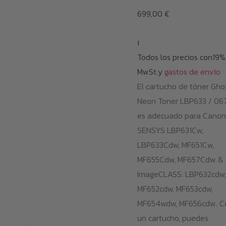
opciones
699,00
€
se
pueden
i
elegir
Todos los precios con19%
en
MwSt.y
gastos de envío
la
El cartucho de tóner Gho
página
Neon Toner LBP633 / 06
de
es adecuado para Canon
producto
SENSYS LBP631Cw,
LBP633Cdw, MF651Cw,
MF655Cdw, MF657Cdw &
ImageCLASS: LBP632cdw,
MF652cdw, MF653cdw,
MF654wdw, MF656cdw. C
un cartucho, puedes