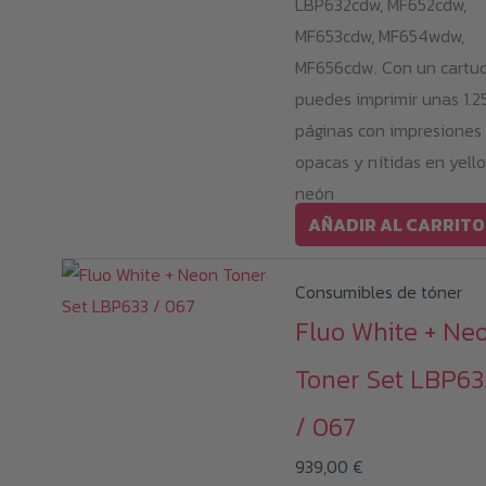
LBP632cdw, MF652cdw,
MF653cdw, MF654wdw,
MF656cdw. Con un cartuc
puedes imprimir unas 1.2
páginas con impresiones
opacas y nítidas en yell
neón
AÑADIR AL CARRITO
Consumibles de tóner
Fluo White + Ne
Toner Set LBP63
/ 067
939,00
€