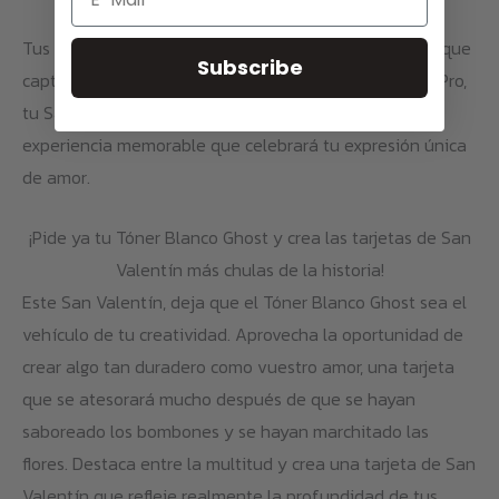
Tus mensajes saltarán de la página con una vitalidad que
Subscribe
captará la esencia de tus sentimientos. Con el Ghost Pro,
tu San Valentín será algo más que un día: será una
experiencia memorable que celebrará tu expresión única
de amor.
¡Pide ya tu Tóner Blanco Ghost y crea las tarjetas de San
Valentín más chulas de la historia!
Este San Valentín, deja que el Tóner Blanco Ghost sea el
vehículo de tu creatividad. Aprovecha la oportunidad de
crear algo tan duradero como vuestro amor, una tarjeta
que se atesorará mucho después de que se hayan
saboreado los bombones y se hayan marchitado las
flores. Destaca entre la multitud y crea una tarjeta de San
Valentín que refleje realmente la profundidad de tus