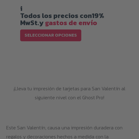
de
precios:
i
desde
Todos los precios con19%
699,00 €
MwSt.y
gastos de envío
hasta
Este
739,00 €
SELECCIONAR OPCIONES
producto
tiene
múltiples
variantes.
Las
opciones
¡Lleva tu impresión de tarjetas para San Valentín al
se
siguiente nivel con el Ghost Pro!
pueden
elegir
en
Este San Valentín, causa una impresión duradera con
la
regalos y decoraciones hechos a medida con la
página