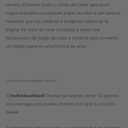
sincero, el blanco crudo y nítido del tóner aporta un
toque dramático a cualquier papel de color o con textura,
haciendo que tus palabras e imágenes salten de la
página. Se trata de crear contraste y hacer una
declaración, del juego de luces y sombras que convierte
un simple papel en una historia de amor.
¿Por qué Tóner Blanco Ghost?
🎨
Individualidad:
Diseña tus tarjetas como TÚ quieras:
¡con mensajes personales, motivos o lo que tu corazón
desee!
Tu historia de amor es única, y tu tarjeta de San Valentín