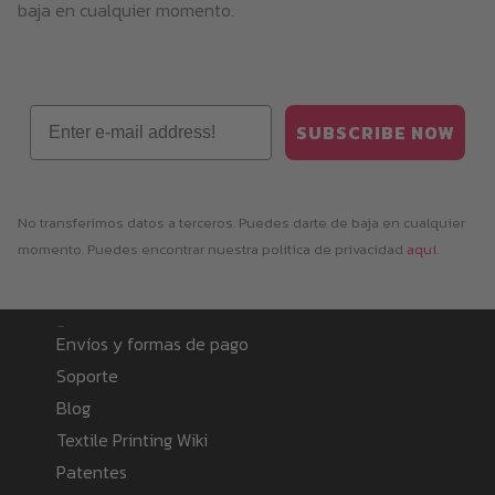
baja en cualquier momento.
Email
SUBSCRIBE NOW
No transferimos datos a terceros. Puedes darte de baja en cualquier
momento. Puedes encontrar nuestra política de privacidad
aquí
.
Information
Envíos y formas de pago
Soporte
Blog
Textile Printing Wiki
Patentes