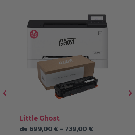
Little Ghost
Rango
de
699,00
€
–
739,00
€