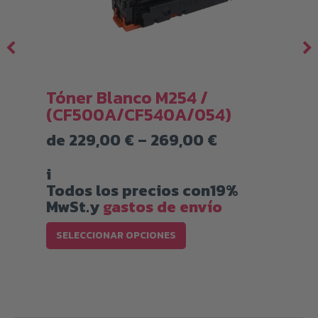
Tóner Blanco M254 /
(CF500A/CF540A/054)
Rango
de
229,00
€
–
269,00
€
de
precios:
i
desde
Todos los precios con19%
229,00 €
MwSt.y
gastos de envío
hasta
Este
€
269,00 €
SELECCIONAR OPCIONES
producto
tiene
múltiples
variantes.