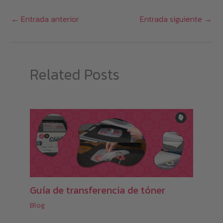
Las
←
Entrada anterior
Entrada siguiente
→
opciones
se
pueden
elegir
Related Posts
en
la
página
de
producto
Guía de transferencia de tóner
Blog