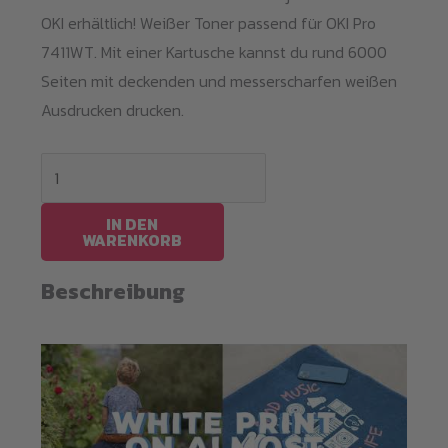
OKI erhältlich! Weißer Toner passend für OKI Pro
7411WT. Mit einer Kartusche kannst du rund 6000
Seiten mit deckenden und messerscharfen weißen
Ausdrucken drucken.
White
Toner
OKI
IN DEN
WARENKORB
Pro
7411wt
Beschreibung
Menge