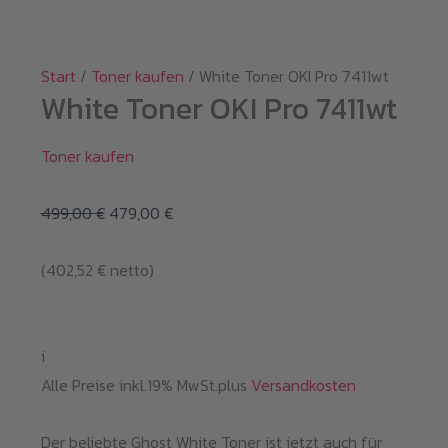
Start
/
Toner kaufen
/ White Toner OKI Pro 7411wt
White Toner OKI Pro 7411wt
Toner kaufen
Ursprünglicher
Aktueller
499,00
€
479,00
€
Preis
Preis
(
402,52
€
netto)
war:
ist:
499,00 €
479,00 €.
i
Alle Preise inkl.19% MwSt.plus
Versandkosten
Der beliebte Ghost White Toner ist jetzt auch für