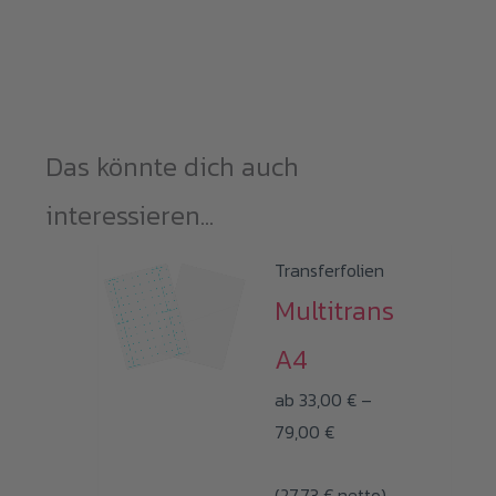
Das könnte dich auch
interessieren...
Transferfolien
Multitrans
A4
ab
33,00
€
–
Preisspanne:
79,00
€
33,00 €
(
27,73
€
bis
netto)