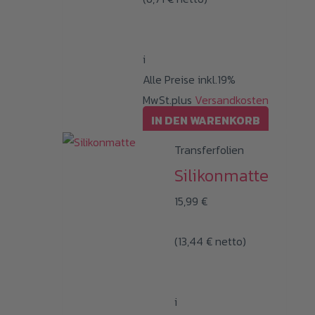
können
auf
der
i
Produktseite
Alle Preise inkl.19%
gewählt
MwSt.plus
Versandkosten
werden
IN DEN WARENKORB
Transferfolien
Silikonmatte
15,99
€
(
13,44
€
netto)
i