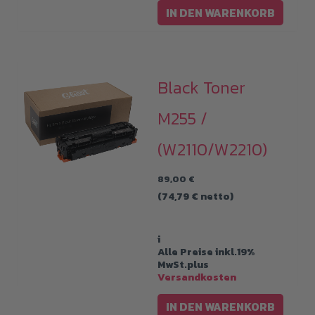
IN DEN WARENKORB
Black Toner
M255 /
(W2110/W2210)
89,00
€
(
74,79
€
netto)
i
Alle Preise inkl.19%
MwSt.plus
Versandkosten
IN DEN WARENKORB