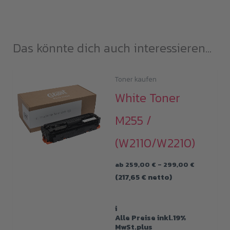
Das könnte dich auch interessieren...
Toner kaufen
White Toner
M255 /
(W2110/W2210)
Preisspan
ab
259,00
€
–
299,00
€
259,00 €
(
217,65
€
netto)
bis
299,00 €
i
Alle Preise inkl.19%
MwSt.plus