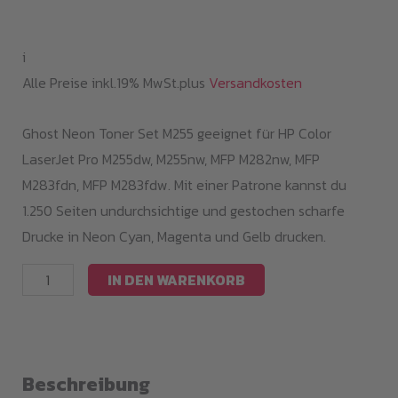
i
Alle Preise inkl.19% MwSt.plus
Versandkosten
Ghost Neon Toner Set M255 geeignet für HP Color
LaserJet Pro M255dw, M255nw, MFP M282nw, MFP
M283fdn, MFP M283fdw. Mit einer Patrone kannst du
1.250 Seiten undurchsichtige und gestochen scharfe
Drucke in Neon Cyan, Magenta und Gelb drucken.
Neon
IN DEN WARENKORB
Toner
Set
M255
/
Beschreibung