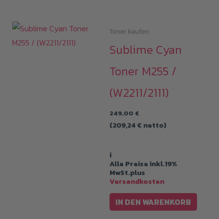
Toner kaufen
Sublime Cyan
Toner M255 /
(W2211/2111)
249,00
€
(
209,24
€
netto)
i
Alle Preise inkl.19%
MwSt.plus
Versandkosten
IN DEN WARENKORB