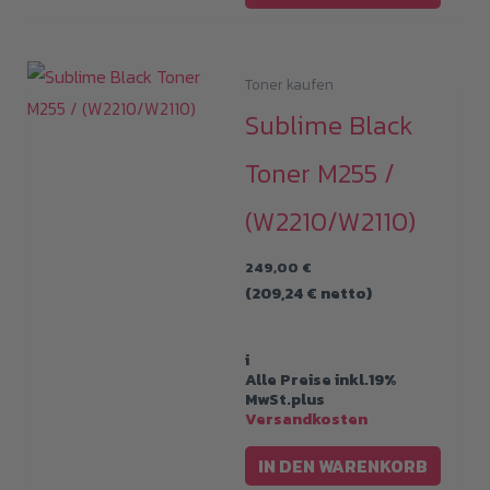
Toner kaufen
Sublime Black
Toner M255 /
(W2210/W2110)
249,00
€
(
209,24
€
netto)
i
Alle Preise inkl.19%
MwSt.plus
Versandkosten
IN DEN WARENKORB