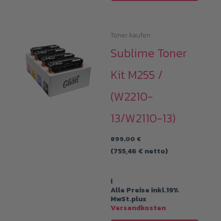
Toner kaufen
Sublime Toner
Kit M255 /
(W2210-
13/W2110-13)
899,00
€
(
755,46
€
netto)
i
Alle Preise inkl.19%
MwSt.plus
Versandkosten