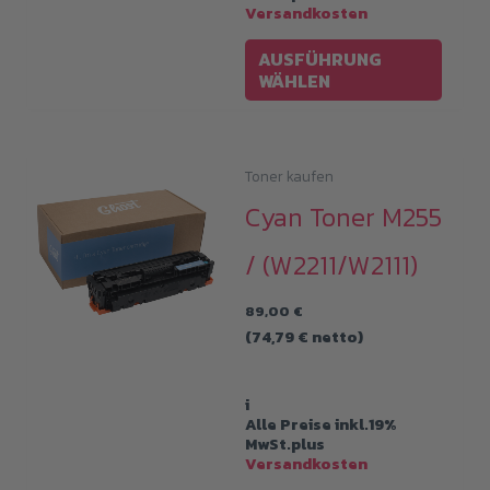
Versandkosten
Diese
AUSFÜHRUNG
Produ
WÄHLEN
weist
mehre
Varia
Toner kaufen
auf.
Cyan Toner M255
Die
/ (W2211/W2111)
Optio
könne
89,00
€
auf
(
74,79
€
netto)
der
Produk
i
Alle Preise inkl.19%
gewäh
MwSt.plus
werde
Versandkosten