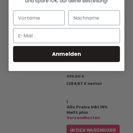
und spare 10€ auf deine Bestellung!
Toner kaufen
Ghost Color
Email
Toner-Set M255
/ (W2210-
Anmelden
13/W2110-13)
339,00
€
(
284,87
€
netto)
i
Alle Preise inkl.19%
MwSt.plus
Versandkosten
IN DEN WARENKORB