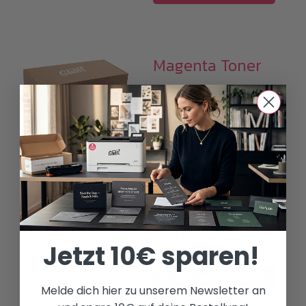
Magenta Toner
M255 /
(W2113/W2213)
89,00
€
(
74,79
€
netto)
i
Alle Preise inkl.19%
MwSt.plus
Jetzt 10€ sparen!
Versandkosten
IN DEN WARENKORB
Melde dich hier zu unserem Newsletter an