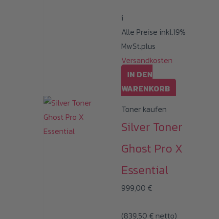
i
Alle Preise inkl.19%
MwSt.plus
Versandkosten
IN DEN
WARENKORB
Toner kaufen
Silver Toner
Ghost Pro X
Essential
999,00
€
(
839,50
€
netto)