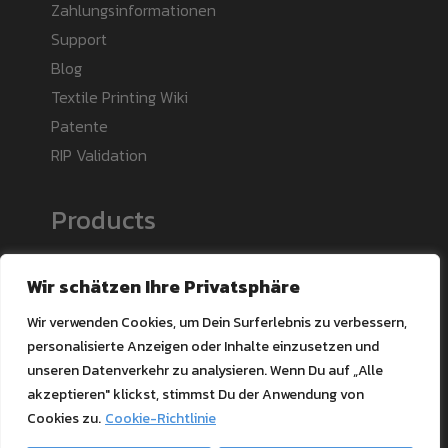
Zahlungsinformationen
Support
Blog
Textile Printing Wiki
Patente
RIP Validation
Products
Drucker Bundles
Wir schätzen Ihre Privatsphäre
Toner kaufen
Wir verwenden Cookies, um Dein Surferlebnis zu verbessern,
Ghost-Merchandise
personalisierte Anzeigen oder Inhalte einzusetzen und
Papier und Papeterie
unseren Datenverkehr zu analysieren. Wenn Du auf „Alle
Transfermaterial und Pressen
akzeptieren" klickst, stimmst Du der Anwendung von
Cookies zu.
Cookie-Richtlinie