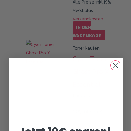
Alle Preise inkl.19%
MwSt.plus
Versandkosten
IN DEN
WARENKORB
Toner kaufen
Cyan Toner
Ghost Pro X
Essential
149,00
€
(
125,21
€
netto)