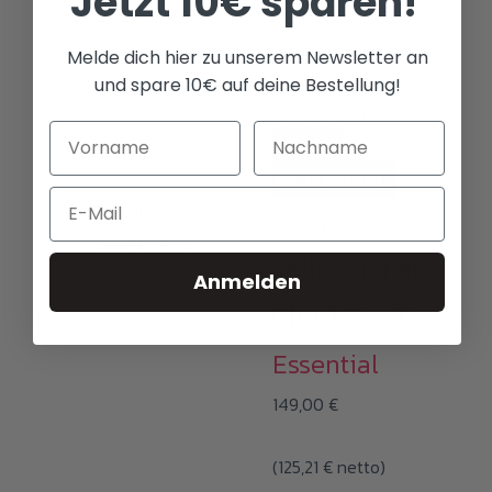
Jetzt 10€ sparen!
i
Alle Preise inkl.19%
Melde dich hier zu unserem Newsletter an
und spare 10€ auf deine Bestellung!
MwSt.plus
Versandkosten
IN DEN
WARENKORB
Email
Toner kaufen
Yellow Toner
Anmelden
Ghost Pro X
Essential
149,00
€
(
125,21
€
netto)