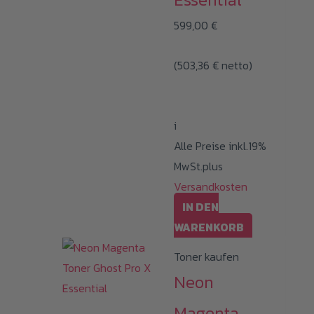
599,00
€
(
503,36
€
netto)
i
Alle Preise inkl.19%
MwSt.plus
Versandkosten
IN DEN
WARENKORB
Toner kaufen
Neon
Magenta