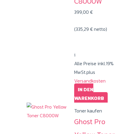
C8000W
399,00
€
(
335,29
€
netto)
i
Alle Preise inkl.19%
MwSt.plus
Versandkosten
IN DEN
WARENKORB
Toner kaufen
Ghost Pro