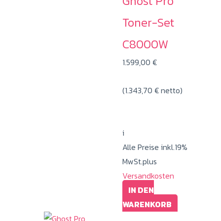
Ghost Pro
Toner-Set
C8000W
1.599,00
€
(
1.343,70
€
netto)
i
Alle Preise inkl.19%
MwSt.plus
Versandkosten
IN DEN
WARENKORB