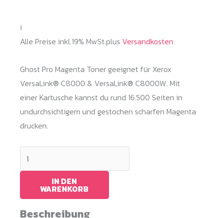
i
Alle Preise inkl.19% MwSt.plus
Versandkosten
Ghost Pro Magenta Toner geeignet für Xerox
VersaLink® C8000 & VersaLink® C8000W. Mit
einer Kartusche kannst du rund 16.500 Seiten in
undurchsichtigem und gestochen scharfen Magenta
drucken.
Ghost
Pro
Magenta
IN DEN
WARENKORB
Toner
C8000W
Beschreibung