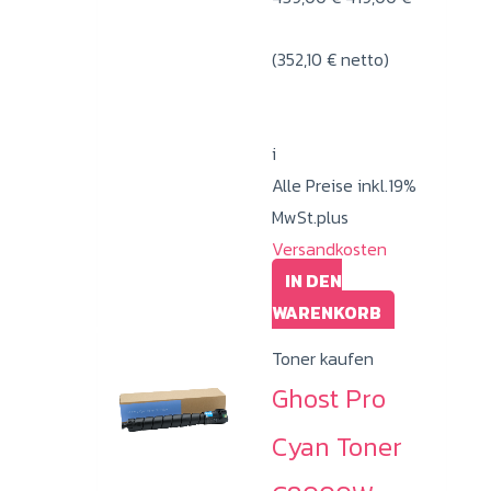
Preis
Preis
(
352,10
€
netto)
war:
ist:
439,00 €
419,00 €.
i
Alle Preise inkl.19%
MwSt.plus
Versandkosten
IN DEN
WARENKORB
Toner kaufen
Ghost Pro
Cyan Toner