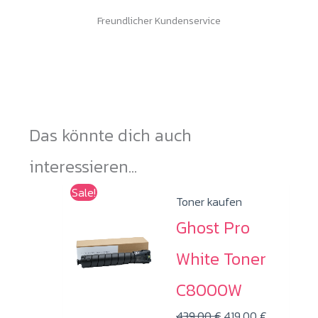
Freundlicher Kundenservice
Das könnte dich auch
interessieren...
Sale!
Toner kaufen
Ghost Pro
White Toner
C8000W
Ursprünglicher
Aktueller
439,00
€
419,00
€