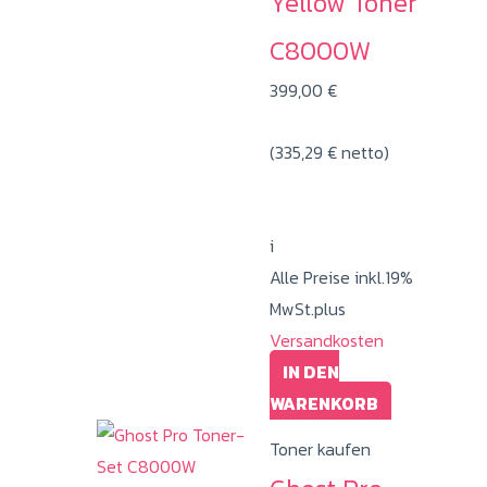
Yellow Toner
C8000W
399,00
€
(
335,29
€
netto)
i
Alle Preise inkl.19%
MwSt.plus
Versandkosten
IN DEN
WARENKORB
Toner kaufen