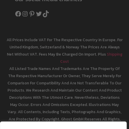
Facebook
Instagram
Pinterest
Twitter
TikTok
All Prices Include VAT For The Respective Country In Europe. For
United Kingdom, Switzerland & Norway The Prices Are Always
Net Without VAT. Fees May Be Charged On Import. Plus
Shipping
Cost
All Listed Trade Names And Trademarks Are The Property Of
The Respective Manufacturer Or Owner, They Serve Merely For
Comparison For Compatibility And Are Not Transferable To Our
Products. We Research And Maintain Our Content And Product
Descriptions With The Utmost Care. Nevertheless, Deviations
May Occur. Errors And Omissions Excepted. Illustrations May
Vary. All Contents, Including Texts, Photographs And Graphics,
Are Protected By Copyright. Ghost GmbH Reserves All Rights,
Including Reproduction, Publication, Editing And Translation.