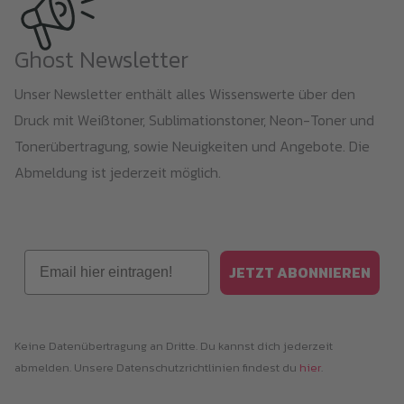
Die
Optionen
Ghost Newsletter
können
Unser Newsletter enthält alles Wissenswerte über den
auf
Druck mit Weißtoner, Sublimationstoner, Neon-Toner und
der
Tonerübertragung, sowie Neuigkeiten und Angebote. Die
Produktseite
Abmeldung ist jederzeit möglich.
gewählt
werden
Email
JETZT ABONNIEREN
Keine Datenübertragung an Dritte. Du kannst dich jederzeit
abmelden. Unsere Datenschutzrichtlinien findest du
hier
.