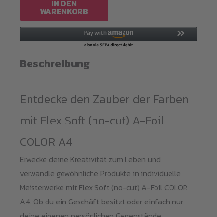
cut)
IN DEN
WARENKORB
A-
Foil
COLOR
A4
Beschreibung
Menge
Entdecke den Zauber der Farben
mit Flex Soft (no-cut) A-Foil
COLOR A4
Erwecke deine Kreativität zum Leben und
verwandle gewöhnliche Produkte in individuelle
Meisterwerke mit Flex Soft (no-cut) A-Foil COLOR
A4. Ob du ein Geschäft besitzt oder einfach nur
deine eigenen persönlichen Gegenstände