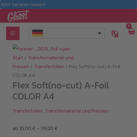
Jetzt beraten lassen!
Zum
Inhalt
springen
Start
/
Transfermaterial und
Pressen
/
Transferfolien
/ Flex Soft(no-cut) A-Foil
COLOR A4
Flex Soft(no-cut) A-Foil
COLOR A4
Transferfolien
,
Transfermaterial und Pressen
Preisspanne:
ab
35,00
€
–
119,00
€
35,00 €