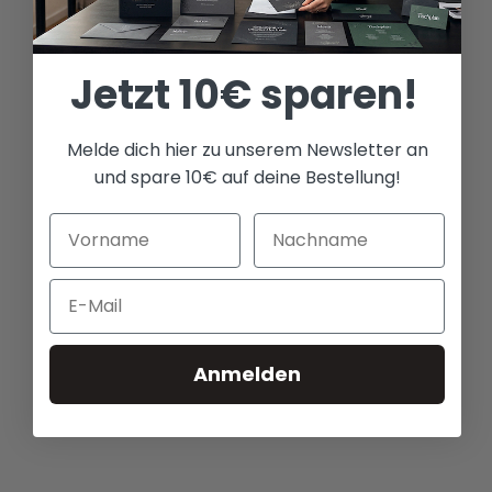
Gewicht
226 g
Jetzt 10€ sparen!
WHITE, BLACK, CYAN, Royal
BLUE, RED, YELLOW, Jade
Farbe
GREEN
Melde dich hier zu unserem Newsletter an
und spare 10€ auf deine Bestellung!
A4
Format
Email
25
Verpackungseinheit
Anmelden
Brand
Ghost