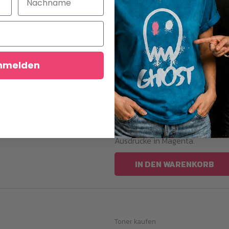
Toner kaufen
Magenta Toner HP M
nmelden
179,00
€
i
Magenta Toner geeignet für HP 
diesem Ghost Toner erhältst du
Ausdrucke in Magenta.
IN DEN WARENKORB
Toner kaufen