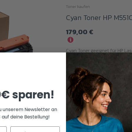
Toner kaufen
Cyan Toner HP M551C
179,00
€
i
Cyan Toner geeignet für HP Las
diesem Ghost Toner erhältst du
Ausdrucke in Cyan .
IN DEN WARENKORB
0€ sparen!
zu unserem Newsletter an
 auf deine Bestellung!