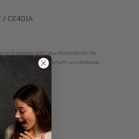
 / CE401A
erJet Enterprise 500 Color M551N/DN/XH. Mit
 ca.6000 Seiten. Kantenscharfe und deckende