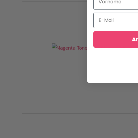
Email
A