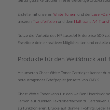
leistungsstarke Drucker in eine vielseitige Druckstatio
Erstelle mit unseren
White Tonern
und der
Laser-Dark
unseren
Transferfolien
und dem
Multitrans A4 Transf
Nutze die Vorteile des HP LaserJet Enterprise 500 c
Erweitere deine kreativen Möglichkeiten und erstelle e
Produkte für den Weißdruck auf 
Mit unseren Ghost White Toner Cartridges kannst du we
herausragendes Briefpapier jenseits von CMYK.
Ghost White Toner kann für den weißen Überdruck bei
Farben auf dunklen Textiloberflächen zu verstärken.
zu funktionieren. Drucke auf dunkle T-Shirts, Leder, F