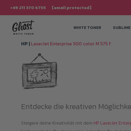
Zum
+49 211 370 6755
[email protected]
Inhalt
springen
WHITE TONER
SUBLIME
HP |
LaserJet Enterprise 500 color M 575 f
Entdecke die kreativen Möglichke
Steigere deine Kreativität mit dem
HP LaserJet Enter