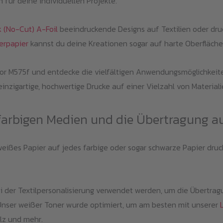
n für deine individuellen Projekte.
 (No-Cut) A-Foil
beeindruckende Designs auf Textilien oder dru
erpapier
kannst du deine Kreationen sogar auf harte Oberfläche
olor M575f und entdecke die vielfältigen Anwendungsmöglichkeit
inzigartige, hochwertige Drucke auf einer Vielzahl von Materiali
farbigen Medien und die Übertragung a
ißes Papier auf jedes farbige oder sogar schwarze Papier drucke
 der Textilpersonalisierung verwendet werden, um die Übertrag
 Unser weißer Toner wurde optimiert, um am besten mit unserer
ilz und mehr.