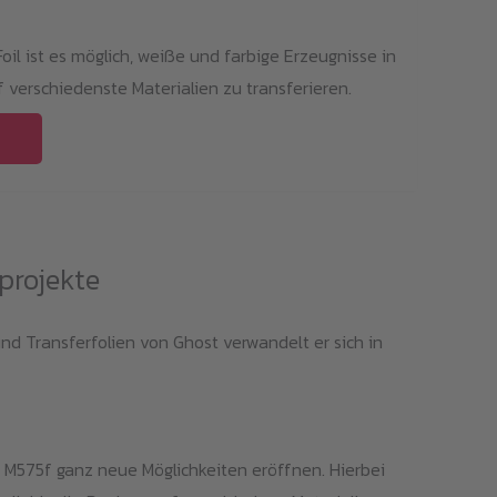
29,99 €
bis
il ist es möglich, weiße und farbige Erzeugnisse in
94,99 €
f verschiedenste Materialien zu transferieren.
vprojekte
und Transferfolien von Ghost verwandelt er sich in
r M575f ganz neue Möglichkeiten eröffnen. Hierbei