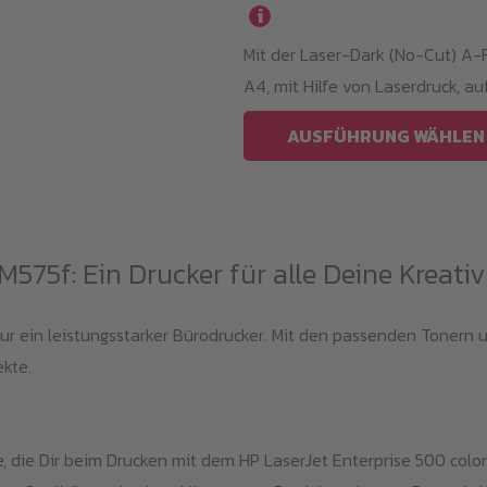
i
Varianten
Mit der Laser-Dark (No-Cut) A-Fo
auf.
A4, mit Hilfe von Laserdruck, au
Die
Optionen
AUSFÜHRUNG WÄHLEN
können
auf
der
Produktseite
M575f: Ein Drucker für alle Deine Kreati
gewählt
werden
nur ein leistungsstarker Bürodrucker. Mit den passenden Tonern 
ekte.
te, die Dir beim Drucken mit dem HP LaserJet Enterprise 500 colo