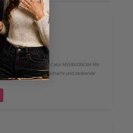
551M / CE403A
LaserJet Enterprise 500 Color M551N/DN/XH. Mit
 ca.6000 Seiten. Kantenscharfe und deckende