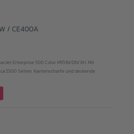
1W / CE400A
serJet Enterprise 500 Color M551N/DN/XH. Mit
 ca.5500 Seiten. Kantenscharfe und deckende