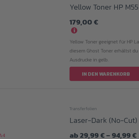
Yellow Toner HP M55
179,00
€
i
Yellow Toner geeignet für HP L
diesem Ghost Toner erhältst du
Ausdrucke in gelb.
IN DEN WARENKORB
Transferfolien
Dieses
Laser-Dark (No-Cut) 
Produkt
weist
ab
29,99
€
–
94,99
€
mehrere