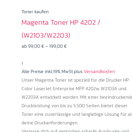
Toner kaufen
Magenta Toner HP 4202 /
(W2103/W2203)
Preisspanne:
ab
99,00
€
–
199,00
€
99,00 €
i
bis
Alle Preise inkl.19% MwSt.plus
199,00 €
Versandkosten
Unser Magenta Toner ist speziell für die Drucker HP
Color LaserJet Enterprise MFP 4202w, W2103A und
W2203A entwickelt worden. Mit einer beeindruckend
Druckleistung von bis zu 5.500 Seiten bietet dieser
Toner eine zuverlässige und langlebige Lösung für al
deine Druckanforderungen.
Verlasse dich auf gestochen scharfe Ausdrucke und