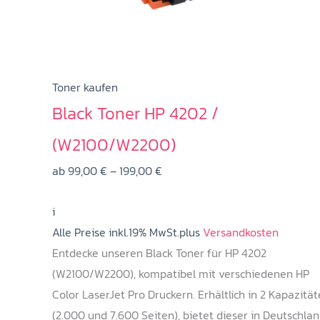
werden
Toner kaufen
Black Toner HP 4202 /
(W2100/W2200)
Preisspanne:
ab
99,00
€
–
199,00
€
99,00 €
i
bis
Alle Preise inkl.19% MwSt.plus
199,00 €
Versandkosten
Entdecke unseren Black Toner für HP 4202
(W2100/W2200), kompatibel mit verschiedenen HP
Color LaserJet Pro Druckern. Erhältlich in 2 Kapazitä
(2.000 und 7.600 Seiten), bietet dieser in Deutschla