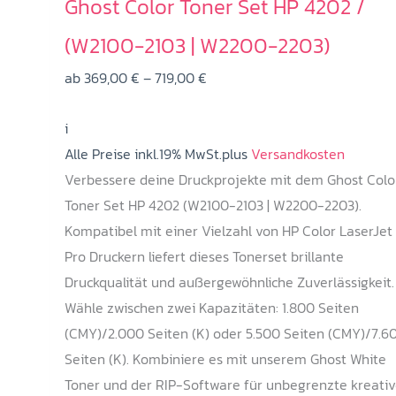
Ghost Color Toner Set HP 4202 /
(W2100-2103 | W2200-2203)
Preisspanne:
ab
369,00
€
–
719,00
€
369,00 €
i
bis
Alle Preise inkl.19% MwSt.plus
719,00 €
Versandkosten
Verbessere deine Druckprojekte mit dem Ghost Colo
Toner Set HP 4202 (W2100-2103 | W2200-2203).
Kompatibel mit einer Vielzahl von HP Color LaserJet
Pro Druckern liefert dieses Tonerset brillante
Druckqualität und außergewöhnliche Zuverlässigkeit.
Wähle zwischen zwei Kapazitäten: 1.800 Seiten
(CMY)/2.000 Seiten (K) oder 5.500 Seiten (CMY)/7.6
Seiten (K). Kombiniere es mit unserem Ghost White
Toner und der RIP-Software für unbegrenzte kreati