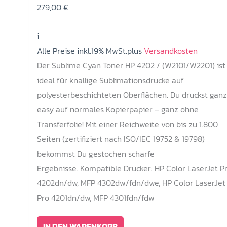
279,00
€
i
Alle Preise inkl.19% MwSt.plus
Versandkosten
Der Sublime Cyan Toner HP 4202 / (W2101/W2201) ist
ideal für knallige Sublimationsdrucke auf
polyesterbeschichteten Oberflächen. Du druckst ganz
easy auf normales Kopierpapier – ganz ohne
Transferfolie! Mit einer Reichweite von bis zu 1.800
Seiten (zertifiziert nach ISO/IEC 19752 & 19798)
bekommst Du gestochen scharfe
Ergebnisse. Kompatible Drucker: HP Color LaserJet P
4202dn/dw, MFP 4302dw/fdn/dwe, HP Color LaserJet
Pro 4201dn/dw, MFP 4301fdn/fdw
IN DEN WARENKORB