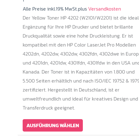
Alle Preise inkl.19% MwSt.plus
199,00 €
Versandkosten
Der Yellow Toner HP 4202 (W2101/W2201) ist die idea
Ergänzung für Ihre HP Drucker und bietet brillante
Druckqualität sowie eine hohe Druckleistung. Er ist
kompatibel mit den HP Color LaserJet Pro Modellen
4202dn, 4202dw, 4302dw, 4302fdn, 4302dwe in Europ
und 4201dn, 4201dw, 4301fdn, 4301fdw in den USA un
Kanada. Der Toner ist in Kapazitäten von 1.800 und
5.500 Seiten erhältlich und nach ISO/IEC 19752 & 197
zertifiziert. Hergestellt in Deutschland, ist er
umweltfreundlich und ideal für kreatives Design und
Transferdruck geeignet.
Dieses
AUSFÜHRUNG WÄHLEN
Produkt