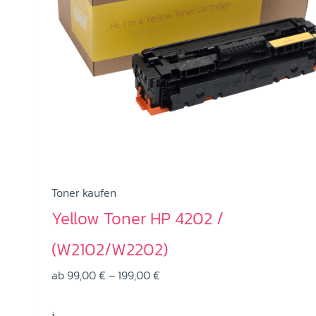
können
auf
der
Produktseite
gewählt
werden
Toner kaufen
Yellow Toner HP 4202 /
(W2102/W2202)
Preisspanne:
ab
99,00
€
–
199,00
€
99,00 €
i
bis