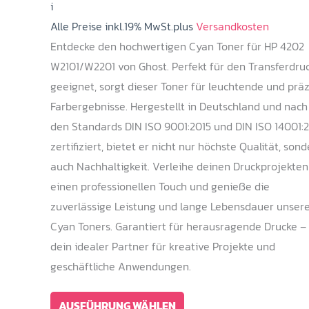
i
bis
Alle Preise inkl.19% MwSt.plus
199,00 €
Versandkosten
Entdecke den hochwertigen Cyan Toner für HP 4202
W2101/W2201 von Ghost. Perfekt für den Transferdru
geeignet, sorgt dieser Toner für leuchtende und präz
Farbergebnisse. Hergestellt in Deutschland und nach
den Standards DIN ISO 9001:2015 und DIN ISO 14001:
zertifiziert, bietet er nicht nur höchste Qualität, son
auch Nachhaltigkeit. Verleihe deinen Druckprojekten
einen professionellen Touch und genieße die
zuverlässige Leistung und lange Lebensdauer unser
Cyan Toners. Garantiert für herausragende Drucke –
dein idealer Partner für kreative Projekte und
geschäftliche Anwendungen.
Dieses
AUSFÜHRUNG WÄHLEN