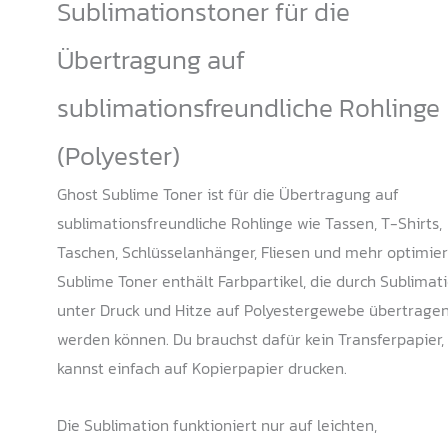
Sublimationstoner für die
weist
mehrere
Übertragung auf
Varianten
sublimationsfreundliche Rohlinge
auf.
Die
(Polyester)
Optionen
können
Ghost Sublime Toner ist für die Übertragung auf
auf
sublimationsfreundliche Rohlinge wie Tassen, T-Shirts,
der
Taschen, Schlüsselanhänger, Fliesen und mehr optimier
Produktseite
Sublime Toner enthält Farbpartikel, die durch Sublimat
gewählt
unter Druck und Hitze auf Polyestergewebe übertrage
werden
werden können. Du brauchst dafür kein Transferpapier,
kannst einfach auf Kopierpapier drucken.
Die Sublimation funktioniert nur auf leichten,