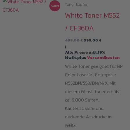
Toner kaufen
Sale!
White Toner M552
/ CF360A
Ursprünglicher
Aktueller
499,00
€
399,00
€
Preis
Preis
i
war:
ist:
Alle Preise inkl.19%
499,00 €
399,00 €.
MwSt.plus
Versandkosten
White Toner geeignet für HP
Color LaserJet Enterprise
M552DN/553/DN/N/X. Mit
diesem Ghost Toner erhälst
ca. 6.000 Seiten.
Kantenscharfe und
deckende Ausdrucke in
weiß.