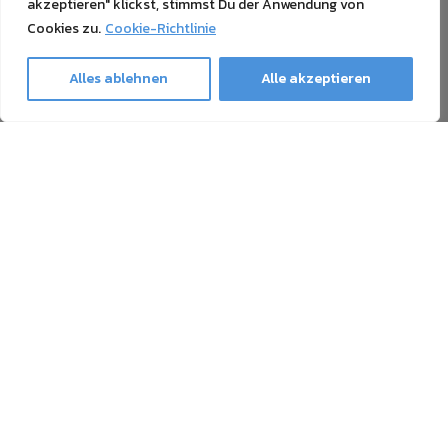
akzeptieren" klickst, stimmst Du der Anwendung von
Cookies zu.
Cookie-Richtlinie
Alles ablehnen
Alle akzeptieren
Ghost Newsletter
Unser Newsletter enthält alles Wissenswerte über den
Druck mit Weißtoner, Sublimationstoner, Neon-Toner und
Tonerübertragung, sowie Neuigkeiten und Angebote. Die
Abmeldung ist jederzeit möglich.