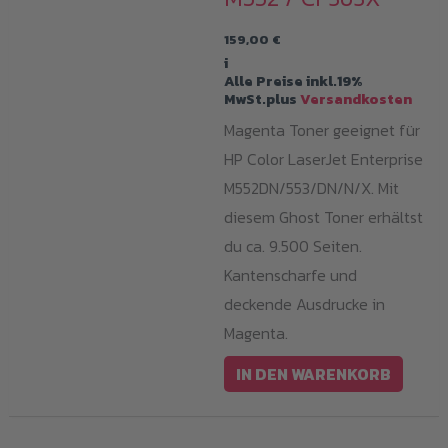
159,00
€
i
Alle Preise inkl.19%
MwSt.plus
Versandkosten
Magenta Toner geeignet für
HP Color LaserJet Enterprise
M552DN/553/DN/N/X. Mit
diesem Ghost Toner erhältst
du ca. 9.500 Seiten.
Kantenscharfe und
deckende Ausdrucke in
Magenta.
IN DEN WARENKORB