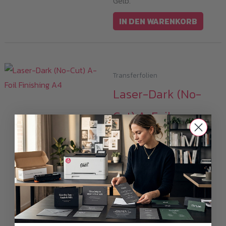
Gelb.
IN DEN WARENKORB
Transferfolien
Laser-Dark (No-
Cut) A-Foil
Finishing A4
Preisspanne:
ab
29,99
€
–
94,99
€
29,99 €
i
bis
Alle Preise inkl.19%
94,99 €
MwSt.plus
Versandkosten
Mit der Laser-Dark (No-Cut)
A-Foil ist es möglich, weiße