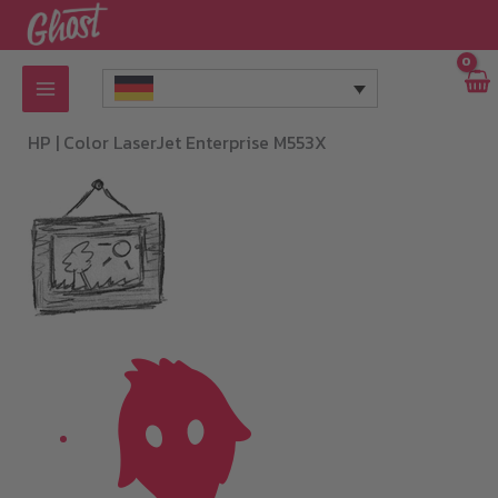
Zum
Inhalt
springen
HP |
Color LaserJet Enterprise M553X