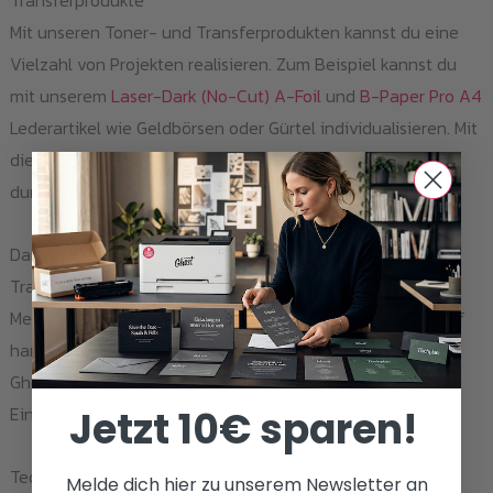
Transferprodukte
Mit unseren Toner- und Transferprodukten kannst du eine
Vielzahl von Projekten realisieren. Zum Beispiel kannst du
mit unserem
Laser-Dark (No-Cut) A-Foil
und
B-Paper Pro A4
Lederartikel wie Geldbörsen oder Gürtel individualisieren. Mit
diesen Produkten kannst du auch individuelle Designs auf
dunkle T-Shirts übertragen.
Darüber hinaus kannst du mit unserem
Multitrans A4
Transferpapier tolle Produkte wie Tassen, Flaschen oder
Metallschilder gestalten. Es ermöglicht die Übertragung auf
harte Materialien und bietet in Kombination mit unserem
Ghost White Toner hervorragende Druckergebnisse ohne
Einschränkungen.
Jetzt 10€ sparen!
Technische Daten und Eigenschaften
Melde dich hier zu unserem Newsletter an