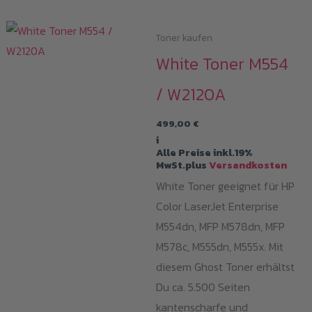
Toner kaufen
White Toner M554
/ W2120A
499,00
€
i
Alle Preise inkl.19%
MwSt.plus
Versandkosten
White Toner geeignet für HP
Color LaserJet Enterprise
M554dn, MFP M578dn, MFP
M578c, M555dn, M555x. Mit
diesem Ghost Toner erhältst
Du ca. 5.500 Seiten
kantenscharfe und