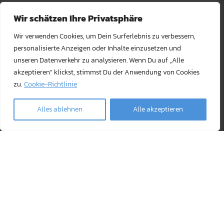
RIP Validation
Wir schätzen Ihre Privatsphäre
Products
Wir verwenden Cookies, um Dein Surferlebnis zu verbessern,
personalisierte Anzeigen oder Inhalte einzusetzen und
unseren Datenverkehr zu analysieren. Wenn Du auf „Alle
Drucker Bundles
akzeptieren" klickst, stimmst Du der Anwendung von Cookies
Toner kaufen
zu.
Cookie-Richtlinie
Ghost-Merchandise
Alles ablehnen
Alle akzeptieren
Papier und Papeterie
Transfermaterial und Pressen
Safe payment methods