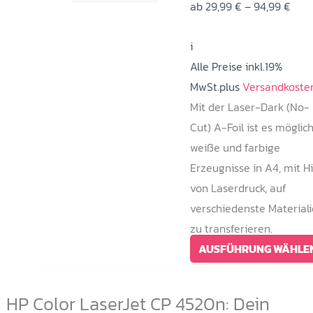
Prei
ab
29,99
€
–
94,99
€
29,9
i
bis
Alle Preise inkl.19%
94,9
MwSt.plus
Versandkoste
Mit der Laser-Dark (No-
Cut) A-Foil ist es möglich
weiße und farbige
Erzeugnisse in A4, mit Hi
von Laserdruck, auf
verschiedenste Material
zu transferieren.
AUSFÜHRUNG WÄHLE
HP Color LaserJet CP 4520n: Dein