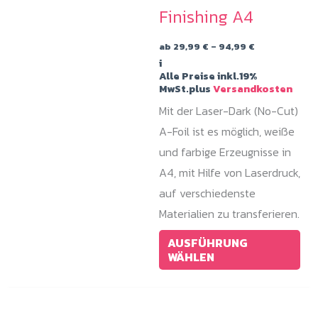
Finishing A4
Preisspanne:
ab
29,99
€
–
94,99
€
29,99 €
i
bis
Alle Preise inkl.19%
94,99 €
MwSt.plus
Versandkosten
Mit der Laser-Dark (No-Cut)
A-Foil ist es möglich, weiße
und farbige Erzeugnisse in
A4, mit Hilfe von Laserdruck,
auf verschiedenste
Materialien zu transferieren.
Die
AUSFÜHRUNG
Pro
WÄHLEN
wei
meh
Var