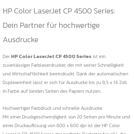
auf
HP Color LaserJet CP 4500 Series:
Die
Dein Partner für hochwertige
Opt
kö
Ausdrucke
auf
der
Der
HP Color LaserJet CP 4500 Series
ist ein
Pro
zuverlässiger Farblaserdrucker, der mit seiner Schnelligkeit
gew
und Wirtschaftlichkeit beeindruckt. Dank der automatischen
we
Duplexeinheit lässt er sich für Ausdrucke bis zu 8,5 x 14 Zoll
in Farbe auf beiden Seiten des Papiers nutzen.
Hochwertiger Farbdruck und schnelle Ausdrucke
Mit einer Druckgeschwindigkeit von 20 Seiten pro Minute und
einer Druckauflösung von 600 x 600 dpi ist der HP Color
LaserJet CP 4500 Series der perfekte Begleiter für alle, die