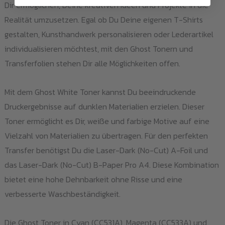
Dir ermöglichen, Deine kreativen Ideen und Projekte in die
Realität umzusetzen. Egal ob Du Deine eigenen T-Shirts
gestalten, Kunsthandwerk personalisieren oder Lederartikel
individualisieren möchtest, mit den Ghost Tonern und
Transferfolien stehen Dir alle Möglichkeiten offen.
Mit dem Ghost White Toner kannst Du beeindruckende
Druckergebnisse auf dunklen Materialien erzielen. Dieser
Toner ermöglicht es Dir, weiße und farbige Motive auf eine
Vielzahl von Materialien zu übertragen. Für den perfekten
Transfer benötigst Du die Laser-Dark (No-Cut) A-Foil und
das Laser-Dark (No-Cut) B-Paper Pro A4. Diese Kombination
bietet eine hohe Dehnbarkeit ohne Risse und eine
verbesserte Waschbeständigkeit.
Die Ghost Toner in Cyan (CC531A), Magenta (CC533A) und