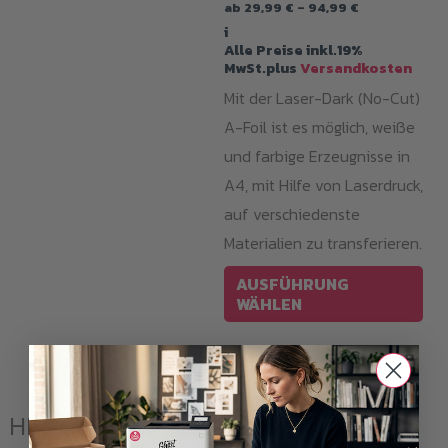
Preisspanne:
ab
29,99
€
–
94,99
€
29,99 €
i
bis
Alle Preise inkl.19%
94,99 €
MwSt.plus
Versandkosten
Mit der Laser-Dark (No-Cut)
A-Foil ist es möglich, weiße
und farbige Erzeugnisse in
A4, mit Hilfe von Laserdruck,
auf verschiedenste
Materialien zu transferieren.
Die
AUSFÜHRUNG
Pro
WÄHLEN
wei
meh
Var
auf
HP Color LaserJet CP 2027: Optimiert
Die