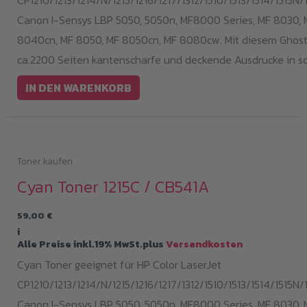
Canon I-Sensys LBP 5050, 5050n, MF8000 Series, MF 8030, 
8040cn, MF 8050, MF 8050cn, MF 8080cw. Mit diesem Ghost 
ca.2200 Seiten kantenscharfe und deckende Ausdrucke in s
IN DEN WARENKORB
Toner kaufen
Cyan Toner 1215C / CB541A
59,00
€
i
Alle Preise inkl.19% MwSt.plus
Versandkosten
Cyan Toner geeignet für HP Color LaserJet
CP1210/1213/1214/N/1215/1216/1217/1312/1510/1513/1514/1515N/1
Canon I-Sensys LBP 5050, 5050n, MF8000 Series, MF 8030, 