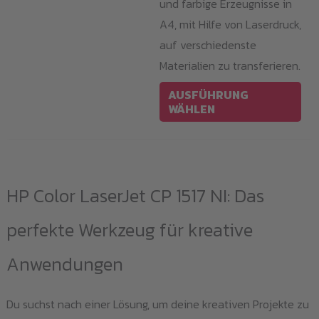
und farbige Erzeugnisse in
A4, mit Hilfe von Laserdruck,
auf verschiedenste
Materialien zu transferieren.
Die
AUSFÜHRUNG
Pro
WÄHLEN
wei
meh
Var
auf
HP Color LaserJet CP 1517 NI: Das
Die
perfekte Werkzeug für kreative
Opt
kö
Anwendungen
auf
der
Du suchst nach einer Lösung, um deine kreativen Projekte zu
Pro