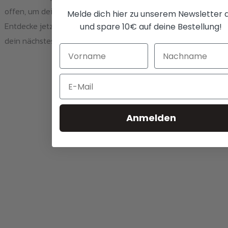
offen, um deine kreativen Ideen in die Tat umzusetzen.
Melde dich hier zu unserem Newsletter 
Entdecke jetzt die
verschiedenen Transferfolien
und starte
und spare 10€ auf deine Bestellung!
dein nächstes Projekt!
Email
Anmelden