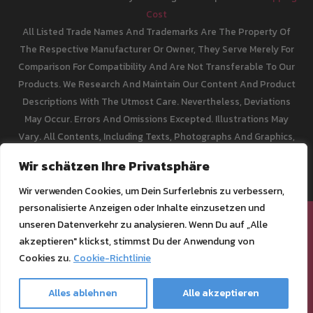
Cost
All Listed Trade Names And Trademarks Are The Property Of
The Respective Manufacturer Or Owner, They Serve Merely For
Comparison For Compatibility And Are Not Transferable To Our
Products. We Research And Maintain Our Content And Product
Descriptions With The Utmost Care. Nevertheless, Deviations
May Occur. Errors And Omissions Excepted. Illustrations May
Vary. All Contents, Including Texts, Photographs And Graphics,
Are Protected By Copyright. Ghost GmbH Reserves All Rights,
Wir schätzen Ihre Privatsphäre
Including Reproduction, Publication, Editing And Translation.
Wir verwenden Cookies, um Dein Surferlebnis zu verbessern,
personalisierte Anzeigen oder Inhalte einzusetzen und
[email protected]
unseren Datenverkehr zu analysieren. Wenn Du auf „Alle
akzeptieren" klickst, stimmst Du der Anwendung von
Impressum
Cookies zu.
Cookie-Richtlinie
Datenschutz
AGB & Kundeninformationen
Alles ablehnen
Alle akzeptieren
Widerrufsbelehrung & Formular