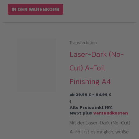
IN DEN WARENKORB
Transferfolien
Laser-Dark (No-
Cut) A-Foil
Finishing A4
Preisspanne:
ab
29,99
€
–
94,99
€
29,99 €
i
bis
Alle Preise inkl.19%
94,99 €
MwSt.plus
Versandkosten
Mit der Laser-Dark (No-Cut)
A-Foil ist es möglich, weiße