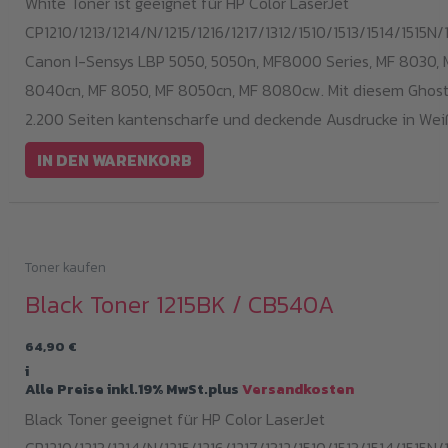
White Toner ist geeignet für HP Color LaserJet
CP1210/1213/1214/N/1215/1216/1217/1312/1510/1513/1514/1515N/1
Canon I-Sensys LBP 5050, 5050n, MF8000 Series, MF 8030, 
8040cn, MF 8050, MF 8050cn, MF 8080cw. Mit diesem Ghost 
2.200 Seiten kantenscharfe und deckende Ausdrucke in Wei
IN DEN WARENKORB
Toner kaufen
Black Toner 1215BK / CB540A
64,90
€
i
Alle Preise inkl.19% MwSt.plus
Versandkosten
Black Toner geeignet für HP Color LaserJet
CP1210/1213/1214/N/1215/1216/1217/1312/1510/1513/1514/1515N/1