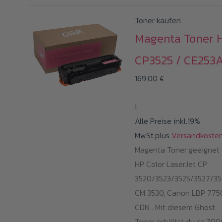
Toner kaufen
Magenta Toner 
CP3525 / CE253
169,00
€
i
Alle Preise inkl.19%
MwSt.plus
Versandkoste
Magenta Toner geeignet 
HP Color LaserJet CP
3520/3523/3525/3527/35
CM 3530, Canon LBP 775
CDN . Mit diesem Ghost
Toner erhältst du ca.700