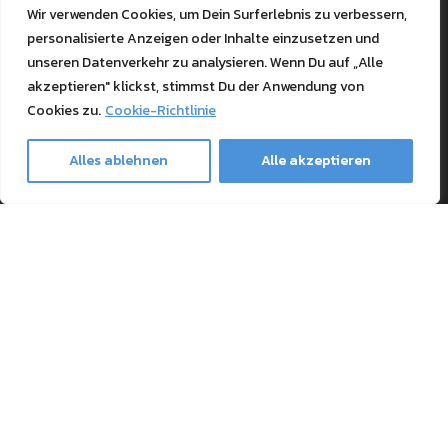
Patente
Wir verwenden Cookies, um Dein Surferlebnis zu verbessern,
RIP Validation
personalisierte Anzeigen oder Inhalte einzusetzen und
unseren Datenverkehr zu analysieren. Wenn Du auf „Alle
Products
akzeptieren" klickst, stimmst Du der Anwendung von
Cookies zu.
Cookie-Richtlinie
Drucker Bundles
Alles ablehnen
Alle akzeptieren
Toner kaufen
Ghost-Merchandise
Papier und Papeterie
Transfermaterial und Pressen
Safe payment methods