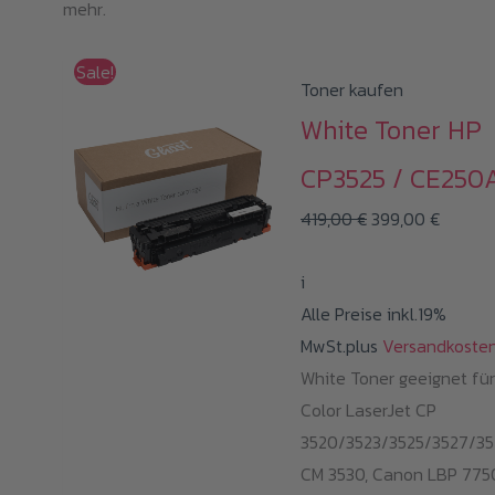
mehr.
Sale!
Toner kaufen
White Toner HP
CP3525 / CE250
Ursprünglicher
Aktuell
419,00
€
399,00
€
Preis
Preis
i
war:
ist:
Alle Preise inkl.19%
419,00 €
399,00 
MwSt.plus
Versandkoste
White Toner geeignet fü
Color LaserJet CP
3520/3523/3525/3527/35
CM 3530, Canon LBP 775