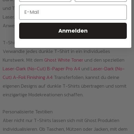
und Transfermaterialien, bieten sich dir mit dem HP Color
Email
LaserJet CM3530FS MFP unzählige
Anwendungsmöglichkeiten.
Anmelden
T-Shirt Druck leicht gemacht
Verwandle jedes dunkle T-Shirt in ein individuelles
Kunstwerk. Mit dem
Ghost White Toner
und den speziellen
Laser-Dark (No-Cut) B-Paper Pro A4
und
Laser-Dark (No-
Cut) A-Foil Finishing A4
Transferfolien, kannst du deine
eigenen Designs auf dunkle T-Shirts übertragen und somit
einzigartige Modekreationen schaffen.
Personalisierte Textilien
Aber nicht nur T-Shirts lassen sich mit Ghost Produkten
individualisieren. Ob Taschen, Mützen oder Jacken, mit dem