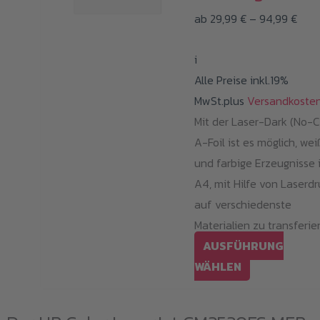
Prei
ab
29,99
€
–
94,99
€
29,9
i
bis
Alle Preise inkl.19%
94,9
MwSt.plus
Versandkoste
Mit der Laser-Dark (No-C
A-Foil ist es möglich, we
und farbige Erzeugnisse 
A4, mit Hilfe von Laserdr
auf verschiedenste
Materialien zu transferie
AUSFÜHRUNG
Dieses
WÄHLEN
Produkt
weist